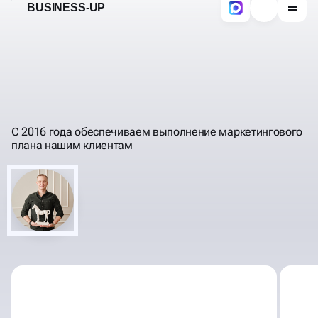
ПРОГНОЗИРУЕМ
РЕЗУЛЬТАТЫ, РАБОТЫ,
ПОНЯТНЫМ ЯЗЫКОМ
ИНВЕСТИЦИИ
С 2016 года обеспечиваем выполнение маркетингового
плана нашим клиентам