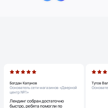
ОТЗЫВЫ НАШИХ
КЛИЕНТОВ
Богдан Капунов
Тутов Ва
Основатель сети магазинов «Дверной
Основате
центр №1»
Лендинг собран достаточно
быстро, ребята помогли по
вопросам настройки рекламы.