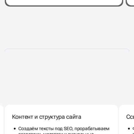
РАСКРУТКА
КОРПОРАТИВНОГО САЙТА В
Контент и структура сайта
Сс
ТОП
Создаём тексты под SEO, прорабатываем
заголовки, метатеги и визуальные