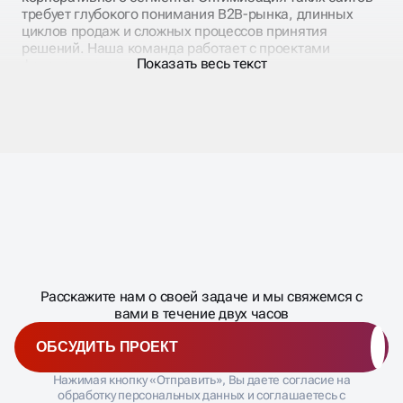
циклов продаж и сложных процессов принятия
решений. Наша команда работает с проектами
Показать весь текст
федерального масштаба, многофилиальными
структурами и международными компаниями.
Специалисты нашего агентства знают специфику
аудитории и особенности стратегий роста в поисковых
системах. SEO продвижение корпоративного сайта
включает работу с отраслевой терминологией,
техническими запросами и сложными
многоступенчатыми воронками продаж. Каждый
проект получает индивидуальную стратегию с учетом
Масштабирование
требований компании.
процесса
ДАВАЙТЕ
Расскажите нам о своей задаче и мы свяжемся с
�
вами в течение двух часов
ОБСУДИТЬ ПРОЕКТ
ТЕХНИКА ОПТИМИЗАЦИИ
Нажимая кнопку «Отправить», Вы даете согласие на
КОРПОРАТИВНОГО
обработку персональных данных и соглашаетесь с
политикой конфиденциальности