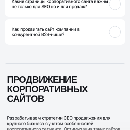
не только для SEO но и для продаж?
звонки), рост узнаваемости бренда, установление
экспертного статуса. Воронка продаж здесь
длиннее и сложнее.
Страницы услуг или продуктов, лендинги
(посадочные страницы) под специфичные услуги
Как продвигать сайт компании в
или регионы, раздел «Блог» или «База знаний», «О
конкурентной B2B-нише?
компании» и «Контакты».
Глубокая проработка семантического ядра; упор на
контент и экспертность; техническое
превосходство; работа с отзывами и
упоминаниями; использование микроразметки.
ПРОДВИЖЕНИЕ
КОРПОРАТИВНЫХ
САЙТОВ
Разрабатываем стратегии СЕО продвижения для
крупного бизнеса с учетом особенностей
корпоративного сегмента. Оптимизация таких сайтов
требует глубокого понимания B2B-рынка, длинных