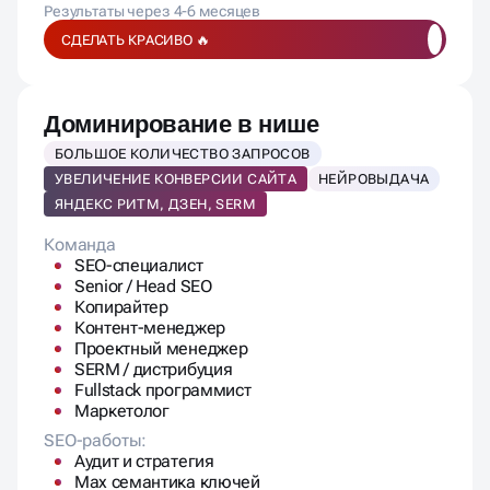
СДЕЛАТЬ КРАСИВО 🔥
Доминирование в нише
БОЛЬШОЕ КОЛИЧЕСТВО ЗАПРОСОВ
УВЕЛИЧЕНИЕ КОНВЕРСИИ САЙТА
НЕЙРОВЫДАЧА
ЯНДЕКС РИТМ, ДЗЕН, SERM
Команда
SEO-специалист
Senior / Head SEO
Копирайтер
Контент-менеджер
Проектный менеджер
SERM / дистрибуция
Fullstack программист
Маркетолог
SEO-работы:
Аудит и стратегия
Max семантика ключей
ТЗ на доработки и контент