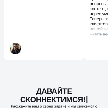
план: ис
проблем,
вопросы.
контент,
через ум
Теперь п
клиентов
нашей эк
ДАВАЙТЕ
Масштабирование
процесса
СКОННЕКТИМСЯ!