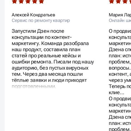
Алексей Кондратьев
Мария Ла
Сервис по ремонту квартир
Онлайн шк
Запустили Дзен после
О продви
консультации по контент-
консульт
маркетингу. Команда разобрала
маркетин
наш продукт, составила план
Дзена сп
статей про реальные кейсы и
план: ис
ошибки ремонта. Писали под нашу
проблем,
аудиторию, без пустых вирусных
вопросы.
тем. Через два месяца пошли
контент,
тёплые заявки и люди приходят
через ум
подготовленными.
Теперь п
клие…
О продви
консульт
маркетин
Дзена сп