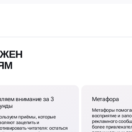
ЖЕН
ЯМ
пляем внимание за 3
Метафора
кунды
Метафоры помогаю
восприятие и зап
ользуем приёмы, которые
рекламного сообщ
воляют зацепить и
более привлекате
отивировать читателя: остаться