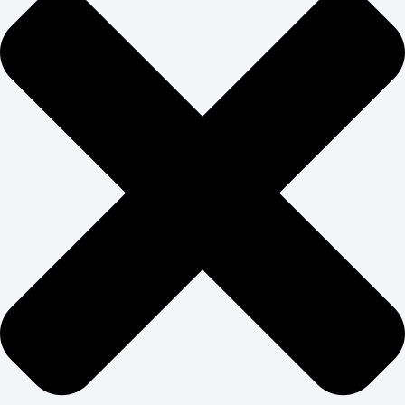
доказывают прямое влияние на финансовые
показатели. Разработка брендинга для сети ритейла
может увеличить конверсию на 40% только за счёт
улучшения навигации и визуальной иерархии. Бренд
под ключ окупается через рост лояльности клиентов и
снижение затрат на привлечение новых.
Заказать брендинг в студии Business-up в Челябинске
стоит как долгосрочную инвестицию: правильно
выстроенная визуальная система работает годами,
снижая затраты на маркетинг. Студия брендирования
должна предоставлять не только макеты, но и
гайдлайны с их правильным использованием.