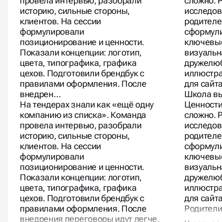
провела интервью, разобрали
сложно. 
историю, сильные стороны,
исследов
клиентов. На сессии
родителе
формулировали
сформули
позиционирование и ценности.
ключевые
Показали концепции: логотип,
визуальн
цвета, типографика, графика
дружелюб
цехов. Подготовили брендбук с
иллюстра
правилами оформления. После
для сайт
внедрен…
Школа вы
На тендерах знали как «ещё одну
Ценности
компанию из списка». Команда
сложно. 
провела интервью, разобрали
исследов
историю, сильные стороны,
родителе
клиентов. На сессии
сформули
формулировали
ключевые
позиционирование и ценности.
визуальн
Показали концепции: логотип,
дружелюб
цвета, типографика, графика
иллюстра
цехов. Подготовили брендбук с
для сайта
правилами оформления. После
Родители
внедрения переговоры идут легче.
«нашла ш