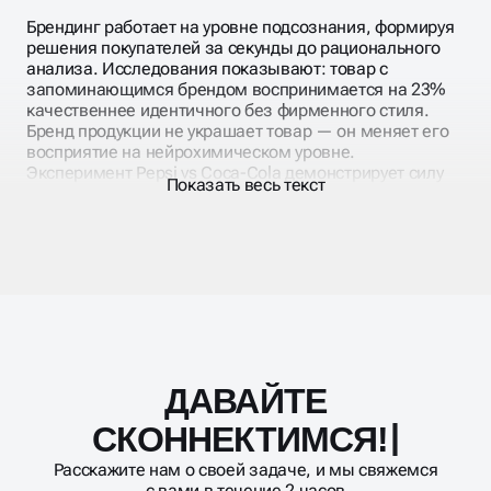
Брендинг работает на уровне подсознания, формируя
решения покупателей за секунды до рационального
анализа. Исследования показывают: товар с
запоминающимся брендом воспринимается на 23%
качественнее идентичного без фирменного стиля.
Бренд продукции не украшает товар — он меняет его
восприятие на нейрохимическом уровне.
Эксперимент Pepsi vs Coca-Cola демонстрирует силу
Показать весь текст
визуальной идентичности. При слепой дегустации
большинство выбирает Pepsi, но при открытом
тестировании побеждает Coca-Cola. Дизайн
активирует участки мозга, отвечающие за
эмоциональную привязанность и память.
ДАВАЙТЕ
Масштабирование
процесса
ПОЧЕМУ БРЕНДИНГ
СКОННЕК
ПРОДАЁТ?
Расскажите нам о своей задаче, и мы свяжемся
с вами в течение 2 часов