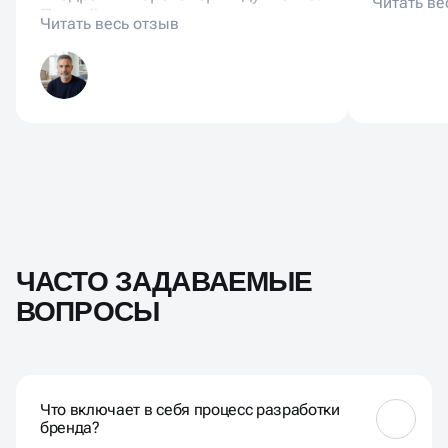
Партнёры отмечают, что проще
нормальн
презентовать руководству.
осознанн
Брендинг показал масштаб и
надёжность.
ЧАСТО ЗАДАВАЕМЫЕ
ВОПРОСЫ
Что включает в себя процесс разработки
бренда?