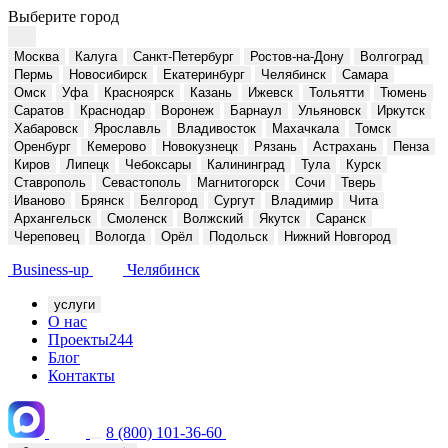
Выберите город
Москва
Калуга
Санкт-Петербург
Ростов-на-Дону
Волгоград
Пермь
Новосибирск
Екатеринбург
Челябинск
Самара
Омск
Уфа
Красноярск
Казань
Ижевск
Тольятти
Тюмень
Саратов
Краснодар
Воронеж
Барнаул
Ульяновск
Иркутск
Хабаровск
Ярославль
Владивосток
Махачкала
Томск
Оренбург
Кемерово
Новокузнецк
Рязань
Астрахань
Пенза
Киров
Липецк
Чебоксары
Калининград
Тула
Курск
Ставрополь
Севастополь
Магнитогорск
Сочи
Тверь
Иваново
Брянск
Белгород
Сургут
Владимир
Чита
Архангельск
Смоленск
Волжский
Якутск
Саранск
Череповец
Вологда
Орёл
Подольск
Нижний Новгород
Business-up
Челябинск
услуги
О нас
Проекты
244
Блог
Контакты
8 (800) 101-36-60