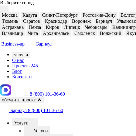
Выберите город
Москва
Калуга
Санкт-Петербург
Ростов-на-Дону
Волгог
Тюмень
Саратов
Краснодар
Воронеж
Барнаул
Ульянов
Астрахань
Пенза
Киров
Липецк
Чебоксары
Калинингр
Владимир
Чита
Архангельск
Смоленск
Волжский
Яку
Business-up
Барнаул
услуги
О нас
Проекты
245
Блог
Контакты
8 (800) 101-36-60
обсудить проект
🔥
Барнаул
8 (800) 101-36-60
Услуги
Услуги