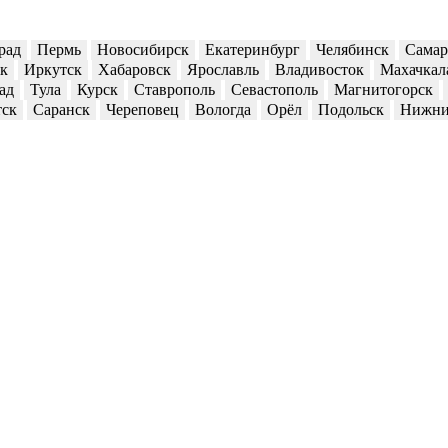
рад
Пермь
Новосибирск
Екатеринбург
Челябинск
Самар
ск
Иркутск
Хабаровск
Ярославль
Владивосток
Махачкал
ад
Тула
Курск
Ставрополь
Севастополь
Магнитогорск
тск
Саранск
Череповец
Вологда
Орёл
Подольск
Нижни