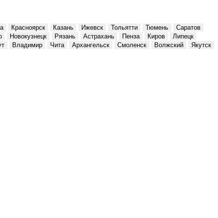
а
Красноярск
Казань
Ижевск
Тольятти
Тюмень
Саратов
о
Новокузнецк
Рязань
Астрахань
Пенза
Киров
Липецк
ут
Владимир
Чита
Архангельск
Смоленск
Волжский
Якутск