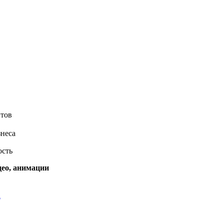
нтов
знеса
ость
део, анимации
а