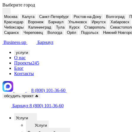
Выберите город
Москва
Калуга
Санкт-Петербург
Ростов-на-Дону
Волгоград
П
Краснодар
Воронеж
Барнаул
Ульяновск
Иркутск
Хабаровск
Чебоксары
Калининград
Тула
Курск
Ставрополь
Севастопол
Саранск
Череповец
Вологда
Орёл
Подольск
Нижний Новгор
Business-up
Барнаул
услуги
О нас
Проекты
245
Блог
Контакты
8 (800) 101-36-60
обсудить проект
🔥
Барнаул
8 (800) 101-36-60
Услуги
Услуги