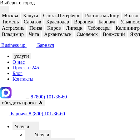
Выберите город
Москва
Калуга
Санкт-Петербург
Ростов-на-Дону
Волгог
Тюмень
Саратов
Краснодар
Воронеж
Барнаул
Ульянов
Астрахань
Пенза
Киров
Липецк
Чебоксары
Калинингр
Владимир
Чита
Архангельск
Смоленск
Волжский
Яку
Business-up
Барнаул
услуги
О нас
Проекты
245
Блог
Контакты
8 (800) 101-36-60
обсудить проект
🔥
Барнаул
8 (800) 101-36-60
Услуги
Услуги