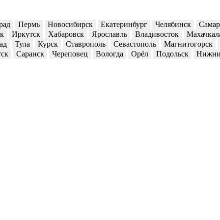
рад
Пермь
Новосибирск
Екатеринбург
Челябинск
Самар
ск
Иркутск
Хабаровск
Ярославль
Владивосток
Махачкал
ад
Тула
Курск
Ставрополь
Севастополь
Магнитогорск
тск
Саранск
Череповец
Вологда
Орёл
Подольск
Нижни