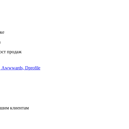
ке
а
ост продаж
, Аwwwards, Dprofile
ашим клиентам