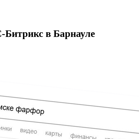
С-Битрикс
в
Барнауле