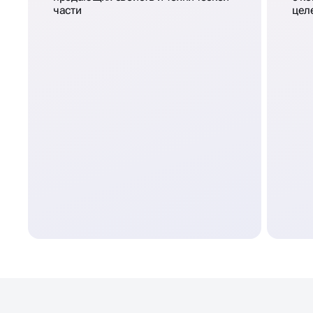
части
цел