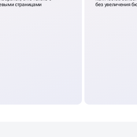
евыми страницами
без увеличения б