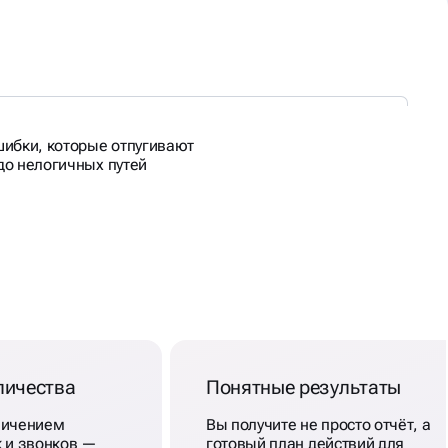
ибки, которые отпугивают
 до нелогичных путей
личества
Понятные результаты
личением
Вы получите не просто отчёт, а
к и звонков —
готовый план действий для