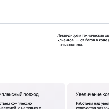
Ликвидируем технические ош
клиентов, — от багов в коде
пользователя.
ЛЯ
В
мплексный подход
Увеличение ко
отаем комплексно
Работаем над уве
нверсией, а не только c
количества заяво