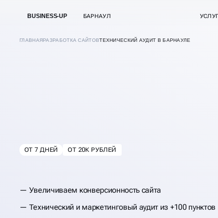
BUSINESS-UP
БАРНАУЛ
УСЛУ
ГЛАВНАЯ
РАЗРАБОТКА САЙТОВ
ТЕХНИЧЕСКИЙ АУДИТ В БАРНАУЛЕ
ОТ 7 ДНЕЙ
ОТ 20К РУБЛЕЙ
В
БАРНАУЛЕ
ТЕХНИЧЕСКИЙ АУ
Увеличиваем конверсионность сайта
САЙТА
Технический и маркетинговый аудит из +100 пунктов