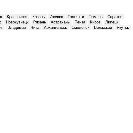
а
Красноярск
Казань
Ижевск
Тольятти
Тюмень
Саратов
о
Новокузнецк
Рязань
Астрахань
Пенза
Киров
Липецк
ут
Владимир
Чита
Архангельск
Смоленск
Волжский
Якутск