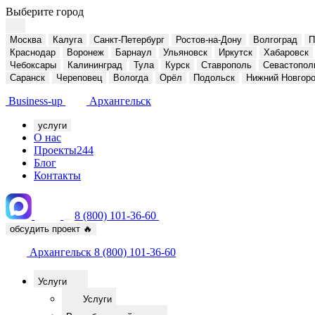
Выберите город
Москва
Калуга
Санкт-Петербург
Ростов-на-Дону
Волгоград
П
Краснодар
Воронеж
Барнаул
Ульяновск
Иркутск
Хабаровск
Чебоксары
Калининград
Тула
Курск
Ставрополь
Севастопол
Саранск
Череповец
Вологда
Орёл
Подольск
Нижний Новгор
Business-up
Архангельск
услуги
О нас
Проекты
244
Блог
Контакты
8 (800) 101-36-60
обсудить проект
🔥
Архангельск
8 (800) 101-36-60
Услуги
Услуги