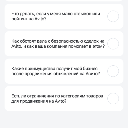
Да, но профессиональные методы, включая
ключевые слова, улучшенные описания и
Что делать, если у меня мало отзывов или
оптимизацию, могут значительно увеличить
рейтинг на Avito?
эффективность.
Мы рекомендуем работать над активным
общением с клиентами, предоставлять
Как обстоят дела с безопасностью сделок на
качественный сервис и стимулировать
Avito, и как ваша компания помогает в этом?
положительные отзывы.
Avito предоставляет функционал безопасных
сделок. Мы также помогаем в создании доверия к
Какие преимущества получит мой бизнес
вашему бренду через профессиональное
после продвижения объявлений на Авито?
представление.
Продвижение на Avito увеличит видимость вашего
бизнеса, привлечёт новых клиентов и может
Есть ли ограничения по категориям товаров
увеличить объем продаж.
для продвижения на Avito?
В целом, нет строгих ограничений, кроме товаров
оборот которых ограничен, и некоторые категории
могут подвергаться особой модерации.