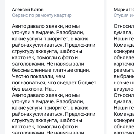
Алексей Котов
Мария П
Сервис по ремонту квартир
Студия и
Авито давало заявки, но мы
Относил
утонули в выдаче. Разобрали,
думала,
какие услуги приоритет, в каких
Наши те
районах усиливаться. Предложили
Команда
структуру аккаунта, шаблоны
конкуре
карточек, помогли с фото и
объявле
заголовками. Не навязывали
карточк
бессмысленные платные опции.
размыты
Честно показали, чем
выбраны
пользоваться, что съедает бюджет
новые ш
без выхлопа. На…
визуало
Авито давало заявки, но мы
Относил
утонули в выдаче. Разобрали,
думала,
какие услуги приоритет, в каких
Наши те
районах усиливаться. Предложили
Команда
структуру аккаунта, шаблоны
конкуре
карточек, помогли с фото и
объявле
заголовками. Не навязывали
карточк