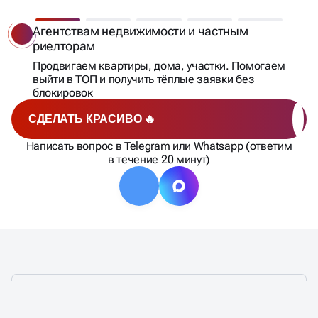
ПОДБИРАЕМ СТРАТЕГИЮ,
КОТОРАЯ РЕАЛЬНО
Агентствам недвижимости и частным
риелторам
ПРИНОСИТ ЗАЯВКИ
Продвигаем квартиры, дома, участки. Помогаем
выйти в ТОП и получить тёплые заявки без
блокировок
СДЕЛАТЬ КРАСИВО 🔥
Написать вопрос в Telegram или Whatsapp (ответим
в течение 20 минут)