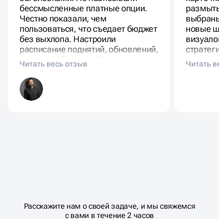
бессмысленные платные опции.
размыты
Честно показали, чем
выбраны
пользоваться, что съедает бюджет
новые ш
без выхлопа. Настроили
визуало
расписание поднятий, обновлений,
стратег
ротацию объявлений. Через
где и ка
недели пошёл стабильный поток
форматы
целевых обращений. Люди
переста
приходят по конкретным услугам.
каналом
нормаль
Масштабирование
процесса
ДАВАЙТЕ
Расскажите нам о своей задаче, и мы свяжемся
�
с вами в течение 2 часов