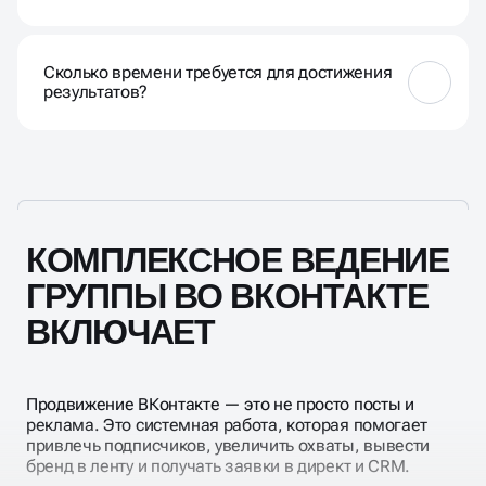
вовлеченности
Да, можно использовать органические методы,
такие как публикации интересного контента,
Сколько времени требуется для достижения
взаимодействие с подписчиками и использование
результатов?
хэштегов для увеличения видимости вашей группы
Время зависит от текущего состояния группы и
поставленных целей. Мы разрабатываем
индивидуальные стратегии, направленные на
быстрое улучшение показателей.
КОМПЛЕКСНОЕ ВЕДЕНИЕ
ГРУППЫ ВО ВКОНТАКТЕ
ВКЛЮЧАЕТ
Продвижение ВКонтакте — это не просто посты и
реклама. Это системная работа, которая помогает
привлечь подписчиков, увеличить охваты, вывести
бренд в ленту и получать заявки в директ и CRM.