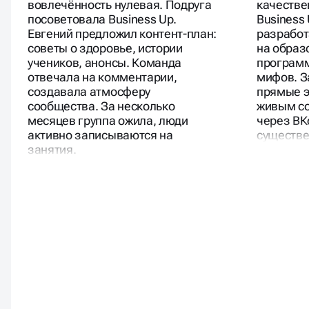
вовлечённость нулевая. Подруга
качестве
посоветовала Business Up.
Business
Евгений предложил контент-план:
разработ
советы о здоровье, истории
на образ
учеников, анонсы. Команда
программ
отвечала на комментарии,
мифов. З
создавала атмосферу
прямые э
сообщества. За несколько
живым с
месяцев группа ожила, люди
через ВК
активно записываются на
существе
занятия.