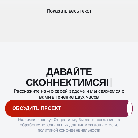
Показать весь текст
ВЕДЕНИЕ ВКОНТАКТЕ В
BUSINESS UP
Мы предоставляем вам профессиональные услуги
ДАВАЙТЕ
Масштабирование
ведения групп, которые помогут вам добиться
процесса
максимальной эффективности от вашей социальной
СКОННЕКТИМСЯ!
сети. Наши эксперты в социальных медиа знают все
секреты успешного продвижения ВКонтакте. Мы
Расскажите нам о своей задаче и мы свяжемся с
создаем уникальный контент, который привлекает
вами в течение двух часов
внимание и вовлекает аудиторию. Наши стратегии
позволяют увеличивать численность подписчиков,
ОБСУДИТЬ ПРОЕКТ
повышать вовлеченность и усиливать взаимодействие
с вашей целевой аудиторией.
Нажимая кнопку «Отправить», Вы даете согласие на
обработку персональных данных и соглашаетесь с
политикой конфиденциальности