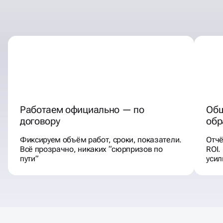
Работаем официально — по
Общ
договору
обр
Фиксируем объём работ, сроки, показатели.
Отчё
Всё прозрачно, никаких “сюрпризов по
ROI.
пути”
уси