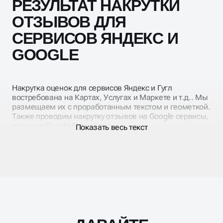
РЕЗУЛЬТАТ НАКРУТКИ
репутационного противодействия. Вся активность
согласовывается индивидуально.
ОТЗЫВОВ ДЛЯ
СЕРВИСОВ ЯНДЕКС И
GOOGLE
Накрутка оценок для сервисов Яндекс и Гугл
востребована на Картах, Услугах и Маркете и т.д.. Мы
размещаем их с проработанным текстом и геометкой.
Также проводим накрутку отзывов на Google сервисы,
включая Google Play и Карты.
Показать весь текст
СКОЛЬКО СТОИТ
НАКРУТКА ОТЗЫВОВ В
Масштабирование