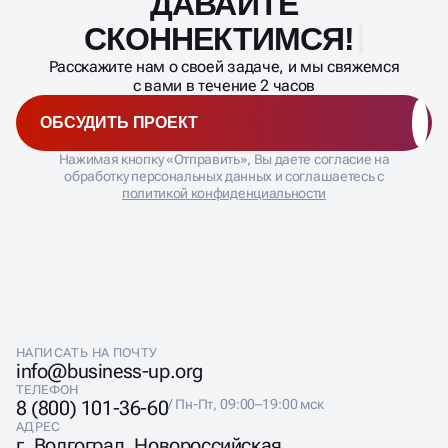
BUSINESS UP
ДАВАЙТЕ
процесса
СКОННЕКТИМСЯ!
Стоимость зависит от площадки и объема. Например,
Расскажите нам о своей задаче, и мы свяжемся
накрутка оценок Авито — цена начинается от 50
с вами в течение 2 часов
рублей за каждый отклик. Вы можете заказать
размещение отзывов на Яндекс, Ozon, Google и других
ОБСУДИТЬ ПРОЕКТ
площадках.
Нажимая кнопку «Отправить», Вы даете согласие на
обработку персональных данных и соглашаетесь с
политикой конфиденциальности
ГАРАНТИИ НА НАКРУТКУ
ОТЗЫВОВ
НАПИСАТЬ НА ПОЧТУ
info@business-up.org
Мы предлагаем накрутку с гарантией на всех
популярных площадках: Яндекс.Карты, Авито, Ozon,
ТЕЛЕФОН
8 (800) 101-36-60
/ Пн-Пт, 09:00–19:00 мск
Wildberries, 2ГИС. Используем реальные аккаунты,
АДРЕС
тексты согласуются. Поддержка и отчеты — для
г. Волгоград, Новороссийская
каждого проекта.