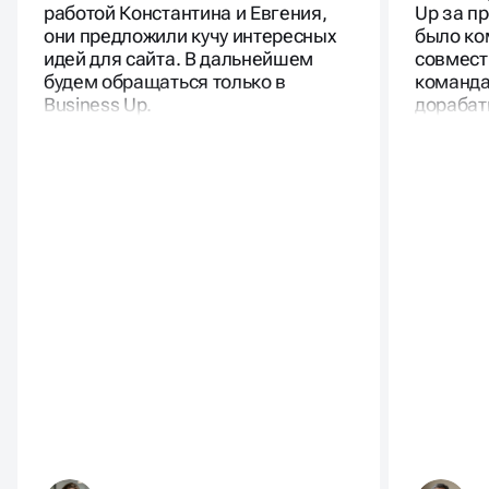
работой Константина и Евгения,
Up за п
они предложили кучу интересных
было ко
идей для сайта. В дальнейшем
совмест
будем обращаться только в
команда
Business Up.
дорабат