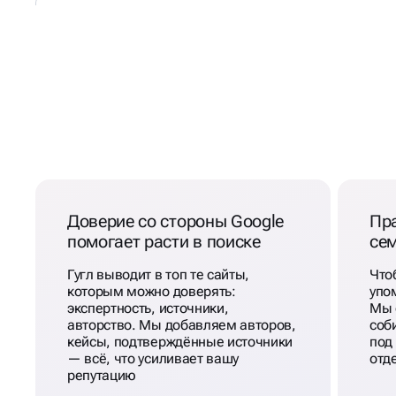
ЧТО ОСОБЕННО ВАЖНО
ПРОДВИЖЕНИИ В GOO
Доверие со стороны Google
Пра
помогает расти в поиске
сем
Гугл выводит в топ те сайты,
Что
которым можно доверять:
упо
экспертность, источники,
Мы 
авторство. Мы добавляем авторов,
соб
кейсы, подтверждённые источники
под
— всё, что усиливает вашу
отд
репутацию