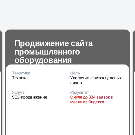
Продвижение сайта
промышленного
оборудования
Тематика
Цель
Техника
Увеличить приток целевых
лидов
Услуга
Результат
SEO-продвижение
С нуля до 334 заявок в
месяц из Яндекса