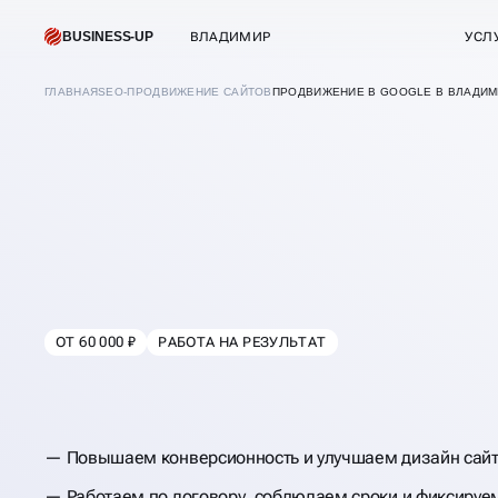
BUSINESS-UP
ВЛАДИМИР
УСЛ
ГЛАВНАЯ
SEO-ПРОДВИЖЕНИЕ САЙТОВ
ПРОДВИЖЕНИЕ В GOOGLE В ВЛАДИ
ОТ 60 000 ₽
РАБОТА НА РЕЗУЛЬТАТ
В
ВЛАДИМИРЕ
SEO-ПРОДВИЖЕН
САЙТОВ В GOOGL
Повышаем конверсионность и улучшаем дизайн сай
Работаем по договору, соблюдаем сроки и фиксируем