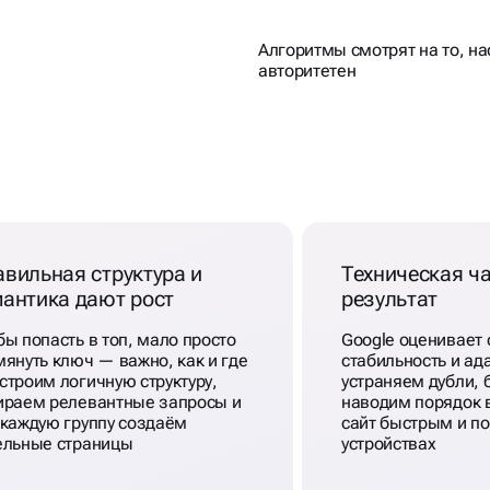
Алгоритмы смотрят на то, на
авторитетен
 ПРИ
SEO
GLE
вильная структура и
Техническая ча
антика дают рост
результат
бы попасть в топ, мало просто
Google оценивает 
мянуть ключ — важно, как и где
стабильность и а
строим логичную структуру,
устраняем дубли, 
ираем релевантные запросы и
наводим порядок 
 каждую группу создаём
сайт быстрым и п
ельные страницы
устройствах