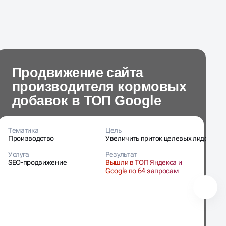
Продвижение сайта
производителя кормовых
добавок в ТОП Google
Тематика
Цель
Т
Производство
Увеличить приток целевых лидов
З
Услуга
Результат
У
SEO-продвижение
Вышли в ТОП Яндекса и
S
Google по 64 запросам