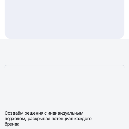
ПРОФЕССИОНАЛЬНАЯ
КОМАНДА, ОБЪЕДИНЁННАЯ
СТРАСТЬЮ К КРЕАТИВУ
Создаём решения с индивидуальным
подходом, раскрывая потенциал каждого
бренда