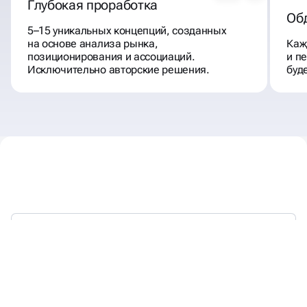
Глубокая проработка
Об
5–15 уникальных концепций, созданных
на основе анализа рынка,
Каж
позиционирования и ассоциаций.
и п
Исключительно авторские решения.
буд
С 2018 ГОДА ВЫСТРАИВАЕМ
БРЕНДЫ,
КОТОРЫЕ ЛЮБЯТ