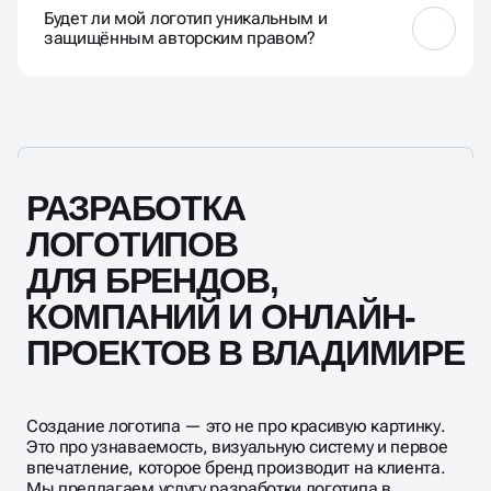
свои концепции, и мы воплотим их в уникальный и
Будет ли мой логотип уникальным и
профессиональный эскиз.
защищённым авторским правом?
Да, созданный нами логотип будет уникальным и
подлежит регистрации на ваше имя, обеспечивая
защиту авторских прав.
РАЗРАБОТКА
ЛОГОТИПОВ
ДЛЯ БРЕНДОВ,
КОМПАНИЙ И ОНЛАЙН-
ПРОЕКТОВ В ВЛАДИМИРЕ
Создание логотипа — это не про красивую картинку.
Это про узнаваемость, визуальную систему и первое
впечатление, которое бренд производит на клиента.
Мы предлагаем услугу разработки логотипа в