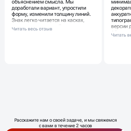
объяснением смысла. Мы
минимал
доработали вариант, упростили
декорат
форму, изменили толщину линий.
аккурат
Знак легко читается на касках,
типогра
чертежах, письмах. С новым
версии д
логотипом компания выглядит
Айденти
взрослее и собраннее.
отправн
бренда.
Масштабирование
процесса
ДАВАЙТЕ
Расскажите нам о своей задаче, и мы свяжемся
�
с вами в течение 2 часов