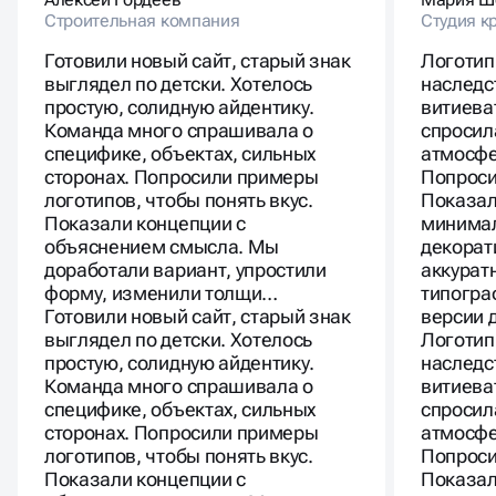
Строительная компания
Студия к
Готовили новый сайт, старый знак
Логотип
выглядел по детски. Хотелось
наследс
простую, солидную айдентику.
витиева
Команда много спрашивала о
спросил
специфике, объектах, сильных
атмосфе
сторонах. Попросили примеры
Попроси
логотипов, чтобы понять вкус.
Показал
Показали концепции с
минимал
объяснением смысла. Мы
декорат
доработали вариант, упростили
аккурат
форму, изменили толщи…
типогра
Готовили новый сайт, старый знак
версии 
выглядел по детски. Хотелось
Логотип
простую, солидную айдентику.
наследс
Команда много спрашивала о
витиева
специфике, объектах, сильных
спросил
сторонах. Попросили примеры
атмосфе
логотипов, чтобы понять вкус.
Попроси
Показали концепции с
Показал