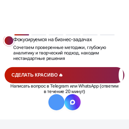
СОЗДАДИМ ЛОГОТИП,
КОТОРЫЙ СТАНЕТ
КЛЮЧОМ К
Фокусируемся на бизнес-задачах
УСПЕХУ!
Сочетаем проверенные методики, глубокую
аналитику и творческий подход, находим
нестандартные решения
СДЕЛАТЬ КРАСИВО 🔥
Написать вопрос в Telegram или WhatsApp (ответим
в течение 20 минут)