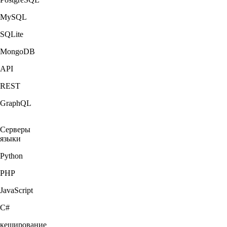
MySQL
SQLite
MongoDB
API
REST
GraphQL
Серверы
языки
Python
PHP
JavaScript
C#
кеширование