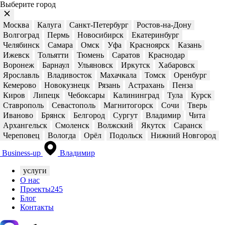
Выберите город
Москва
Калуга
Санкт-Петербург
Ростов-на-Дону
Волгоград
Пермь
Новосибирск
Екатеринбург
Челябинск
Самара
Омск
Уфа
Красноярск
Казань
Ижевск
Тольятти
Тюмень
Саратов
Краснодар
Воронеж
Барнаул
Ульяновск
Иркутск
Хабаровск
Ярославль
Владивосток
Махачкала
Томск
Оренбург
Кемерово
Новокузнецк
Рязань
Астрахань
Пенза
Киров
Липецк
Чебоксары
Калининград
Тула
Курск
Ставрополь
Севастополь
Магнитогорск
Сочи
Тверь
Иваново
Брянск
Белгород
Сургут
Владимир
Чита
Архангельск
Смоленск
Волжский
Якутск
Саранск
Череповец
Вологда
Орёл
Подольск
Нижний Новгород
Business-up
Владимир
услуги
О нас
Проекты
245
Блог
Контакты