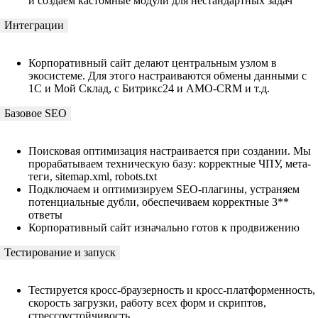
и создаем кастомные модули для нестандартных задач
Интеграции
Корпоративный сайт делают центральным узлом в
экосистеме. Для этого настраиваются обмены данными с
1С и Мой Склад, с Битрикс24 и АМО-CRM и т.д.
Базовое SEO
Поисковая оптимизация настраивается при создании. Мы
прорабатываем техническую базу: корректные ЧПУ, мета-
теги, sitemap.xml, robots.txt
Подключаем и оптимизируем SEO-плагины, устраняем
потенциальные дубли, обеспечиваем корректные 3**
ответы
Корпоративный сайт изначально готов к продвижению
Тестирование и запуск
Тестируется кросс-браузерность и кросс-платформенность,
скорость загрузки, работу всех форм и скриптов,
стрессоустойчивость