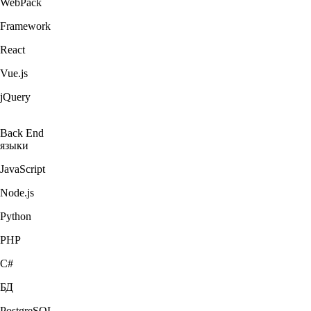
WebPack
Framework
React
Vue.js
jQuery
Back End
языки
JavaScript
Node.js
Python
PHP
C#
БД
PostgreSQL