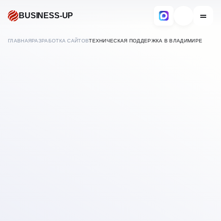
BUSINESS-UP
ГЛАВНАЯ
РАЗРАБОТКА САЙТОВ
ТЕХНИЧЕСКАЯ ПОДДЕРЖКА В ВЛАДИМИРЕ
САЙТОВ
ОБСЛУЖИВАНИЕ И
В
ВЛАДИМИРЕ
ТЕХПОДДЕРЖКА