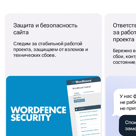
НАШЕ
СОПРОВОЖДЕНИЕ
,
ЭТО:
Защита и безопасность
Ответст
сайта
за рабо
проекта
Следим за стабильной работой
проекта, защищаем от взломов и
Бережно в
технических сбоев.
сбои, кон
состояние