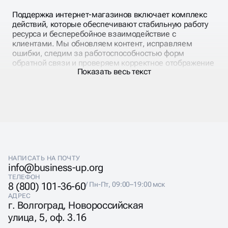
для коммерческих проектов.
конверсии и повышению лояльности клиентов,
Поддержка интернет-магазинов включает комплекс
обеспечивая рост продаж и укрепление репутации
действий, которые обеспечивают стабильную работу
компании в интернете.
ресурса и бесперебойное взаимодействие с
клиентами. Мы обновляем контент, исправляем
ошибки, следим за работоспособностью форм
обратной связи и проверяем корректное отображение
Показать весь текст
страниц на всех устройствах.
Для интернет-магазинов поддержка включает
контроль карточек товаров, корректность работы
корзины и фильтров, интеграцию с платёжными
системами, 1С и аналитикой. Такое сопровождение
позволяет бизнесу поддерживать лояльность
клиентов, оперативно реагировать на изменения в
ассортименте и увеличивать продажи.
НАПИСАТЬ НА ПОЧТУ
info@business-up.org
ТЕЛЕФОН
8 (800) 101-36-60
/ Пн-Пт, 09:00–19:00 мск
АДРЕС
СОПРОВОЖДЕНИЕ И
г. Волгоград, Новороссийская
улица, 5, оф. 3.16
ПРОДВИЖЕНИЕ САЙТА