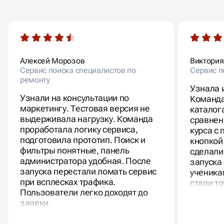
Алексей Морозов
Виктория
Сервис поиска специалистов по
Сервис п
ремонту
Узнала 
Узнали на консультации по
Команда
маркетингу. Тестовая версия не
каталог
выдерживала нагрузку. Команда
сравнен
проработала логику сервиса,
курса с
подготовила прототип. Поиск и
кнопкой
фильтры понятные, панель
сделали
администратора удобная. После
запуска
запуска перестали ломать сервис
ученика
при всплесках трафика.
стали то
Пользователи легко доходят до
заявки.