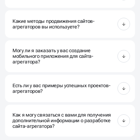
Мы используем современные методы защиты
данных, включая шифрование, защиту от DDoS-
Какие методы продвижения сайтов-
атак и регулярные обновления протоколов
агрегаторов вы используете?
безопасности.
Мы применяем комплексный подход к
продвижению сайтов, включая SEO-оптимизацию,
Могу ли я заказать у вас создание
контекстную рекламу, SMM и другие эффективные
мобильного приложения для сайта-
методы.
агрегатора?
Да, наша компания также предлагает услуги по
разработке мобильных приложений для сайтов-
Есть ли у вас примеры успешных проектов-
агрегаторов.
агрегаторов?
Да, мы готовы поделиться примерами наших
успешных проектов, которые демонстрируют
Как я могу связаться с вами для получения
эффективность нашей работы.
дополнительной информации о разработке
сайта-агрегатора?
Вы можете связаться с нами по телефону,