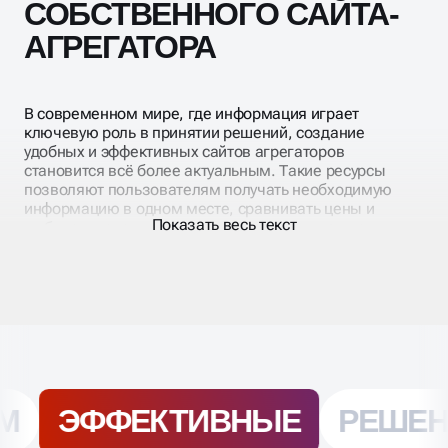
СОБСТВЕННОГО САЙТА-
АГРЕГАТОРА
В современном мире, где информация играет
ключевую роль в принятии решений, создание
удобных и эффективных сайтов агрегаторов
становится всё более актуальным. Такие ресурсы
позволяют пользователям получать необходимую
информацию в одном месте, сравнивать цены и
Показать весь текст
выбирать товары или услуги, соответствующие их
требованиям.
Как создать эффективный сайт агрегатор?
Разработка и запуск эффективного сайта агрегатора
сначала требует детальный план, а далее его точную
реализацию. Вот несколько шагов:
1. Определите целевую аудиторию. Прежде чем
начать разработку, определите, кто будет вашей
целевой аудиторией. Это поможет понять, какие