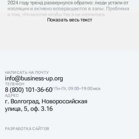
2024 году тренд развернулся обратно: люди устали от
изоляции и активно возвращаются в залы. Проблема
в том, что многие клубы так и не научились
Показать весь текст
привлекать клиентов через интернет.
Реклама фитнес клуба сегодня — это не реклама на
столбах, а умение быть на виду именно там и тогда,
когда человек принимает решение заняться спортом.
Чаще всего это происходит после новогодних
праздников, к отпускному сезону или осенью.
НАПИСАТЬ НА ПОЧТУ
info@business-up.org
ТЕЛЕФОН
ЛОКАЛЬНОЕ
8 (800) 101-36-60
/ Пн-Пт, 09:00–19:00 мск
АДРЕС
ПРОДВИЖЕНИЕ САЙТА
г. Волгоград, Новороссийская
улица, 5, оф. 3.16
ФИТНЕС КЛУБА
РАЗРАБОТКА САЙТОВ
Фитнес-клуб живет за счет района. Человек не будет
ездить через весь город в спортзал, если рядом с