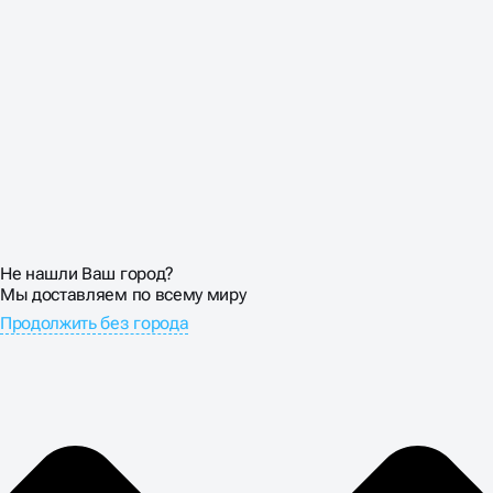
Главная проблема фитнес-клубов — не привлечь
человека, а удержать его. Статистика жестокая: 67%
купивших абонемент перестают ходить через 2
месяца. СММ продвижение фитнес сайта должно
готовить правильные ожидания и помогать новичкам
адаптироваться.
Оптимизируем воронку от первого визита до покупки
годового абонемента. Создаем контент для новичков,
настраиваем email-последовательности,
разрабатываем систему мотивации. Задача —
превратить разовый визит в долгосрочные отношения
с клиентом.
Не нашли Ваш город?
Мы доставляем по всему миру
Продолжить без города
ЗАКАЖИТЕ
ПРОДВИЖЕНИЕ ФИТНЕС-
КЛУБА В BUSINESS UP