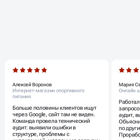
ОТЗЫВЫ
НАШИХ КЛИЕНТОВ
Алексей Воронов
Мария С
Интернет-магазин спортивного
Онлайн ш
питания
Работал
Больше половины клиентов ищут
запросо
через Google, сайт там не виден.
аудит, 
Команда провела технический
Объясни
аудит: выявили ошибки в
по друг
структуре, проблемы с
Прорабо