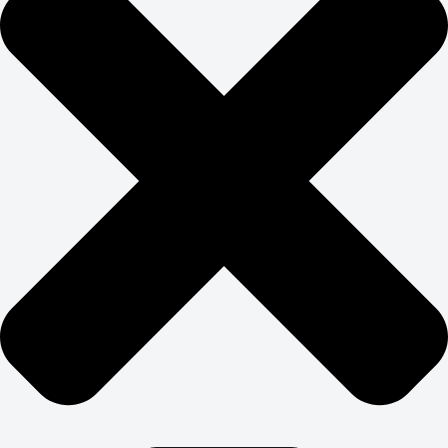
Фитнес-индустрия крайне сезонна. Пики спроса —
январь, май, сентябрь. Провалы — февраль-март,
июль-август, декабрь. Реклама клуб требует
понимания этих циклов и умения планировать
маркетинговый бюджет.
В сезон спроса увеличиваем активность и бюджеты на
рекламу. В «мертвые» месяцы фокусируемся на
удержании существующих клиентов и работе с
контентом. Правильное планирование позволяет
получить в 2-3 раза больше клиентов при том же
бюджете.