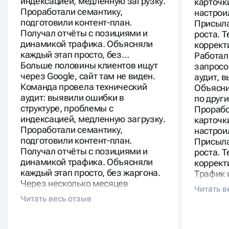
индексацией, медленную загрузку.
карточк
Проработали семантику,
настрои
подготовили контент-план.
Присыла
Получал отчёты с позициями и
роста. 
динамикой трафика. Объясняли
коррект
каждый этап просто, без…
Работал
Больше половины клиентов ищут
запросо
через Google, сайт там не виден.
аудит, 
Команда провела технический
Объясни
аудит: выявили ошибки в
по друг
структуре, проблемы с
Прорабо
индексацией, медленную загрузку.
карточк
Проработали семантику,
настрои
подготовили контент-план.
Присыла
Получал отчёты с позициями и
роста. 
динамикой трафика. Объясняли
коррект
каждый этап просто, без жаргона.
Трафик 
Через несколько месяцев
существ
органический трафик вырос
новой а
заметно, появились заявки с
стало с
новых запросов.