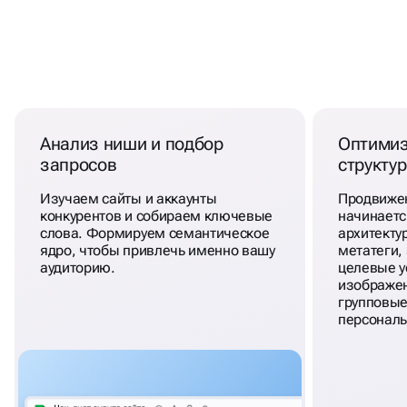
РЕКЛАМА ФИТНЕС КЛУБОВ
В ТОП ОТ ЭКСПЕРТОВ
Анализ ниши и подбор
Оптимиз
запросов
структу
Изучаем сайты и аккаунты
Продвижен
конкурентов и собираем ключевые
начинаетс
слова. Формируем семантическое
архитекту
ядро, чтобы привлечь именно вашу
метатеги,
аудиторию.
целевые у
изображен
групповые
персональ