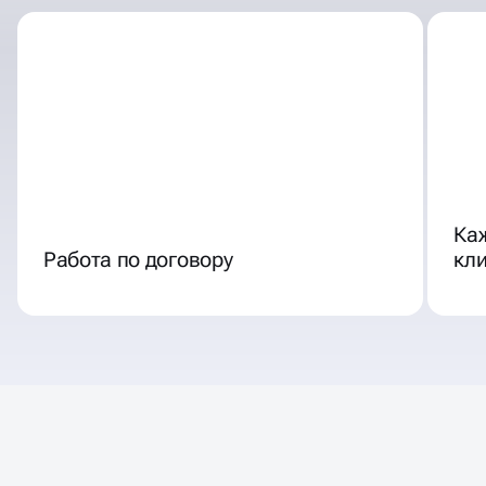
Ка
Работа по договору
кл