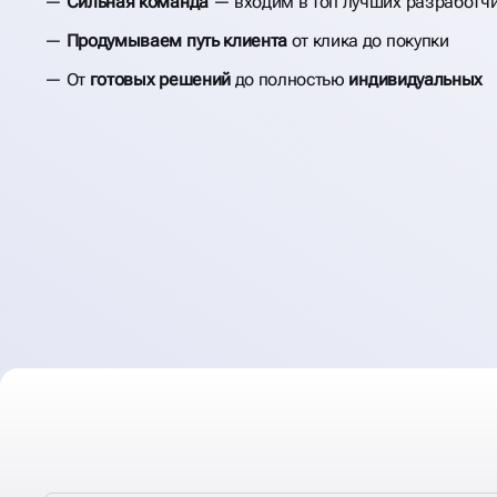
Сильная команда
— входим в топ лучших разработч
Продумываем путь клиента
от клика до покупки
От
готовых решений
до полностью
индивидуальных