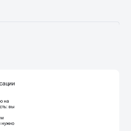
сации
ю на
сть: вы
ем
и нужно