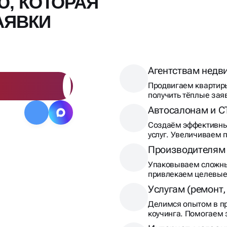
Ю, КОТОРАЯ
АЯВКИ
Агентствам недв
Продвигаем квартиры
получить тёплые зая
Автосалонам и С
Создаём эффективные
услуг. Увеличиваем п
Производителям
Упаковываем сложны
привлекаем целевые
Услугам (ремонт, 
Делимся опытом в пр
коучинга. Помогаем 