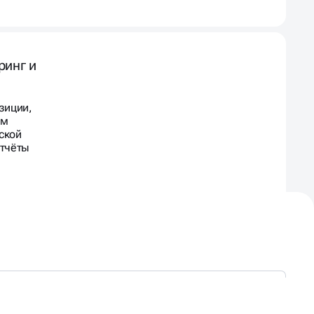
ринг и
зиции,
ем
ской
отчёты