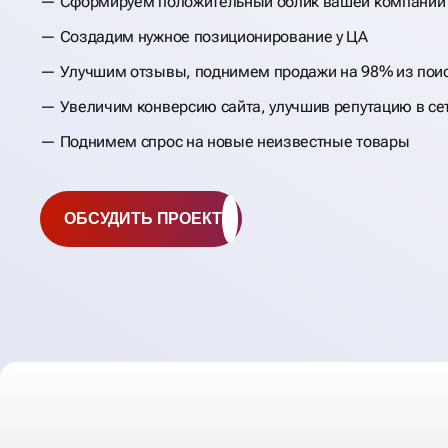
Сформируем положительный облик вашей компании
НАКРУТКА ОТЗЫВ
Создадим нужное позиционирование у ЦА
ЯНДЕКС, GOOGLE,
Улучшим отзывы, поднимем продажи на 98% из пои
Увеличим конверсию сайта, улучшив репутацию в се
OZON И 2ГИС
Поднимем спрос на новые неизвестные товары
ОБСУДИТЬ ПРОЕКТ