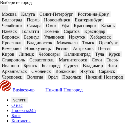
Выберите город
Москва
Калуга
Санкт-Петербург
Ростов-на-Дону
Волгоград
Пермь
Новосибирск
Екатеринбург
Челябинск
Самара
Омск
Уфа
Красноярск
Казань
Ижевск
Тольятти
Тюмень
Саратов
Краснодар
Воронеж
Барнаул
Ульяновск
Иркутск
Хабаровск
Ярославль
Владивосток
Махачкала
Томск
Оренбург
Кемерово
Новокузнецк
Рязань
Астрахань
Пенза
Киров
Липецк
Чебоксары
Калининград
Тула
Курск
Ставрополь
Севастополь
Магнитогорск
Сочи
Тверь
Иваново
Брянск
Белгород
Сургут
Владимир
Чита
Архангельск
Смоленск
Волжский
Якутск
Саранск
Череповец
Вологда
Орёл
Подольск
Нижний Новгород
Business-up
Нижний Новгород
услуги
О нас
Проекты
245
Блог
Контакты