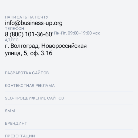
НАПИСАТЬ НА ПОЧТУ
info@business-up.org
ТЕЛЕФОН
8 (800) 101-36-60
/ Пн-Пт, 09:00–19:00 мск
АДРЕС
г. Волгоград, Новороссийская
улица, 5, оф. 3.16
РАЗРАБОТКА САЙТОВ
Разработка сайтов
КОНТЕКСТНАЯ РЕКЛАМА
Лендинги
Контекстная реклама
SEO-ПРОДВИЖЕНИЕ САЙТОВ
Интернет-магазины
Настройка Яндекс Директ
SEO-продвижение сайтов
SMM
Комплексные аудиты
Ведение Яндекс Директ
Продвижение в Яндексе
SMM
БРЕНДИНГ
Корпоративные сайты
Аудит Яндекс Директ
Продвижение в Google
Аудит социальных сетей
Брендинг
ПРЕЗЕНТАЦИИ