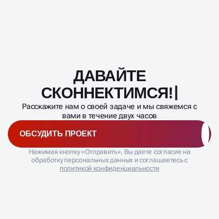
Мы проводим тестирование постоянно. Но не стоит
Конверсию сайта (CR);
менять всё сразу. Рекомендуем отдельно ротацию
Отчет по поисковым запросам (чтобы выявлять
креативов, обновление заголовков и текстов,
"мусорные" фразы) .
опираясь на статистику, какие связки сработали
лучше. Если объявление "выгорело" (CTR упал),
его пора заменять.
ДАВАЙТЕ
Масштабирование
процесса
СКОННЕКТИМСЯ!
Расскажите нам о своей задаче и мы свяжемся с
вами в течение двух часов
ОБСУДИТЬ ПРОЕКТ
Нажимая кнопку «Отправить», Вы даете согласие на
обработку персональных данных и соглашаетесь с
политикой конфиденциальности