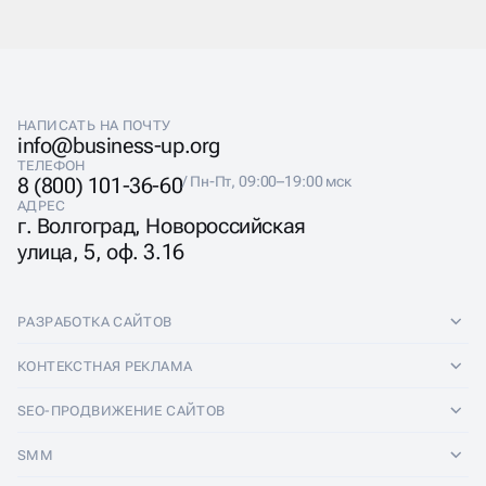
Респондент переходит к следующему этапу только
после выбора одного из вариантов ответа на текущий
вопрос. В конце опроса участнику предлагается
заполнить форму с контактными данными.
За счёт предложения бонусов и подарков при
прохождении опросов, а также простому
НАПИСАТЬ НА ПОЧТУ
взаимодействию с конечными клиентами, квизы
info@business-up.org
обычно имеют среднюю конверсию в диапазоне от
ТЕЛЕФОН
5% до 15%.
8 (800) 101-36-60
/ Пн-Пт, 09:00–19:00 мск
АДРЕС
г. Волгоград, Новороссийская
улица, 5, оф. 3.16
РАЗРАБОТКА САЙТОВ
Разработка сайтов
КОНТЕКСТНАЯ РЕКЛАМА
Лендинги
Контекстная реклама
SEO-ПРОДВИЖЕНИЕ САЙТОВ
Интернет-магазины
Настройка Яндекс Директ
SEO-продвижение сайтов
SMM
Комплексные аудиты
Ведение Яндекс Директ