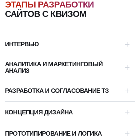
ЭТАПЫ РАЗРАБОТКИ
САЙТОВ С КВИЗОМ
ИНТЕРВЬЮ
АНАЛИТИКА И МАРКЕТИНГОВЫЙ
АНАЛИЗ
РАЗРАБОТКА И СОГЛАСОВАНИЕ ТЗ
КОНЦЕПЦИЯ ДИЗАЙНА
Мы начинаем не с брифа, а с вашей боли. На первой
ПРОТОТИПИРОВАНИЕ И ЛОГИКА
встрече мы задаем вопросы, которые раскрывают