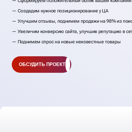
Сформируем положительный облик вашей компании
НАКРУТКА ОТЗЫВ
Создадим нужное позиционирование у ЦА
ЯНДЕКС, GOOGLE,
Улучшим отзывы, поднимем продажи на 98% из пои
Увеличим конверсию сайта, улучшив репутацию в се
OZON И 2ГИС
Поднимем спрос на новые неизвестные товары
ОБСУДИТЬ ПРОЕКТ