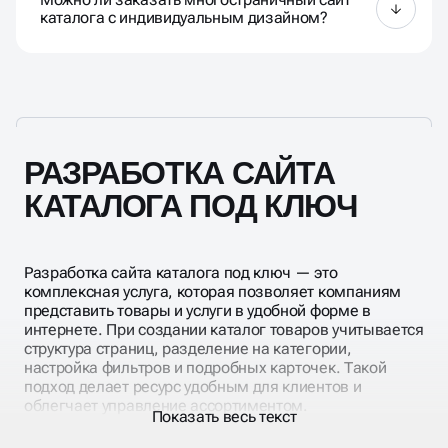
привлечения целевой аудитории.
каталога с индивидуальным дизайном?
Да, создание многостраничного сайта каталога
под ключ включает индивидуальный дизайн,
настройку карточек товаров и категорий, фильтров
и корзины.
РАЗРАБОТКА САЙТА
КАТАЛОГА ПОД КЛЮЧ
Разработка сайта каталога под ключ — это
комплексная услуга, которая позволяет компаниям
представить товары и услуги в удобной форме в
интернете. При создании каталог товаров учитывается
структура страниц, разделение на категории,
настройка фильтров и подробных карточек. Такой
подход делает ресурс удобным для клиентов и
облегчает управление ассортиментом.
Показать весь текст
Создание сайта каталог с уникальным дизайном
предполагает адаптивность для всех устройств,