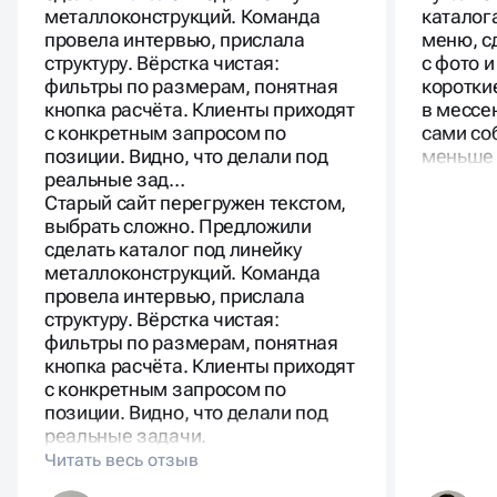
Средние сроки разработки составляют от двух до
металлоконструкций. Команда
каталог
шести недель в зависимости от сложности. Цены
провела интервью, прислала
меню, с
фиксируются в договоре и включают проектирование
структуру. Вёрстка чистая:
с фото 
структуры, разработку дизайна, настройку карточек,
фильтры по размерам, понятная
коротки
фильтров, корзины, интеграцию с CRM и аналитикой,
кнопка расчёта. Клиенты приходят
в мессе
а также базовую SEO-оптимизацию. Такой подход
обеспечивает прозрачность и предсказуемость
с конкретным запросом по
сами со
бюджета.
позиции. Видно, что делали под
меньше 
реальные зад…
Старый сайт перегружен текстом,
выбрать сложно. Предложили
сделать каталог под линейку
металлоконструкций. Команда
провела интервью, прислала
ПРЕИМУЩЕСТВА ДЛЯ
структуру. Вёрстка чистая:
фильтры по размерам, понятная
БИЗНЕСА
кнопка расчёта. Клиенты приходят
с конкретным запросом по
позиции. Видно, что делали под
Сайт каталог помогает систематизировать товары и
реальные задачи.
услуги, улучшает восприятие бренда и повышает
доверие клиентов. Каталог облегчает поиск нужных
позиций, демонстрирует подробные описания и