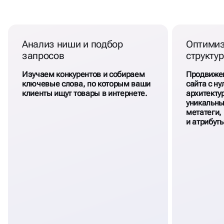
КОМПЛЕКСНОЕ
ПРОДВИЖЕНИЕ
САЙТА
Анализ ниши и подбор
Оптимиз
СТОМАТОЛОГИИ
запросов
структу
Изучаем конкурентов и собираем
Продвижен
ключевые слова, по которым ваши
сайта с н
клиенты ищут товары в интернете.
архитекту
уникальны
метатеги,
и атрибут