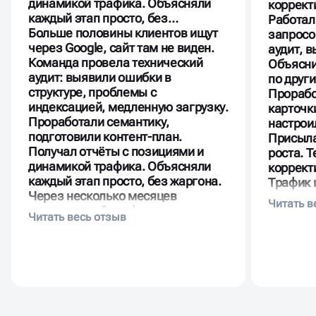
динамикой трафика. Объясняли
коррект
каждый этап просто, без…
Работал
Больше половины клиентов ищут
запросо
через Google, сайт там не виден.
аудит, 
Команда провела технический
Объясни
аудит: выявили ошибки в
по друг
структуре, проблемы с
Прорабо
индексацией, медленную загрузку.
карточк
Проработали семантику,
настрои
подготовили контент-план.
Присыла
Получал отчёты с позициями и
роста. 
динамикой трафика. Объясняли
коррект
каждый этап просто, без жаргона.
Трафик 
Через несколько месяцев
существ
органический трафик вырос
новой а
заметно, появились заявки с
стало с
новых запросов.