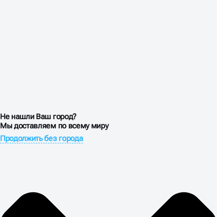
ФАКТОР ПРОДВИЖЕНИЯ
В стоматологии люди покупают не услугу — они
покупают доверие к врачу. Пациент готов доплатить
30-40%, но обратиться к доктору с безупречной
репутацией. Наша задача — выстроить образ
экспертной клиники через контент-маркетинг.
Создаем экспертные статьи о методах лечения,
публикуем кейсы с фотографиями «до и после»,
размещаем посты в формате видео-интервью с
Не нашли Ваш город?
врачами. Работаем с отзывами на всех площадках —
Мы доставляем по всему миру
от Яндекс Карт до Zoon. СЕО продвижение
стоматологии обязательно включает управление
Продолжить без города
цифровой репутацией, потому что в медицине
репутация стоит дороже рекламы.
ПРОДВИЖЕНИЕ САЙТА