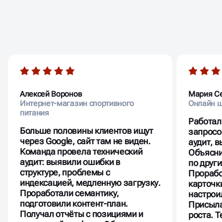
ОТЗЫВЫ
НАШИХ КЛИЕНТОВ
Алексей Воронов
Мария С
Интернет-магазин спортивного
Онлайн ш
питания
Работал
Больше половины клиентов ищут
запросо
через Google, сайт там не виден.
аудит, 
Команда провела технический
Объясни
аудит: выявили ошибки в
по друг
структуре, проблемы с
Прорабо
индексацией, медленную загрузку.
карточк
Проработали семантику,
настрои
подготовили контент-план.
Присыла
Получал отчёты с позициями и
роста. 