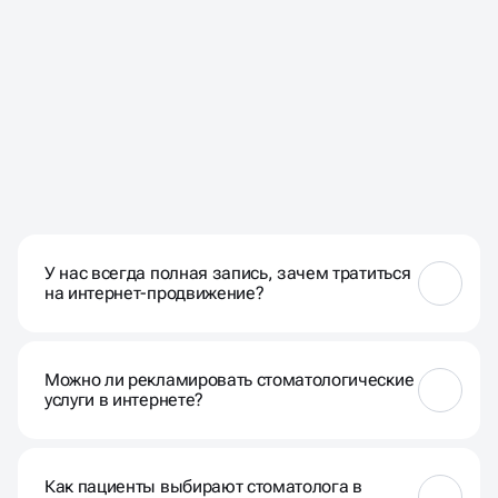
ЧАСТЫЕ ВОПРОСЫ НАШИХ
КЛИЕНТОВ
У нас всегда полная запись, зачем тратиться
на интернет-продвижение?
Полная запись может закончиться в любой момент
— конкуренты открываются, врачи уходят,
Можно ли рекламировать стоматологические
экономическая ситуация меняется. Комплексное
услуги в интернете?
продвижение стоматологии — это страховка на
случай снижения потока пациентов.
Можно, но с ограничениями. Нельзя обещать
«100% результат», использовать слова «лечение»
Как пациенты выбирают стоматолога в
в объявлениях, показывать медицинские