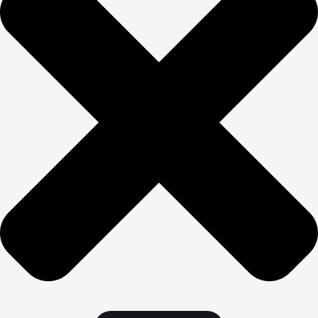
СТОМАТОЛОГИИ
Продвижение стоматологии оправдывается уже в
первые пол года работы. При правильном подходе все
каналы привлечения становится прибыльными.
Мы не работаем по принципу «сделали и забыли».
Комплексное продвижение стоматологической
клиники под ключ — это непрерывный процесс
оптимизации, тестирования и масштабирования
успешных решений. Наши клиенты получают
детальную аналитику по каждому источнику трафика и
видят, сколько записей принес каждый потраченный
рубль. Прозрачность и результат — основа
долгосрочного партнерства.