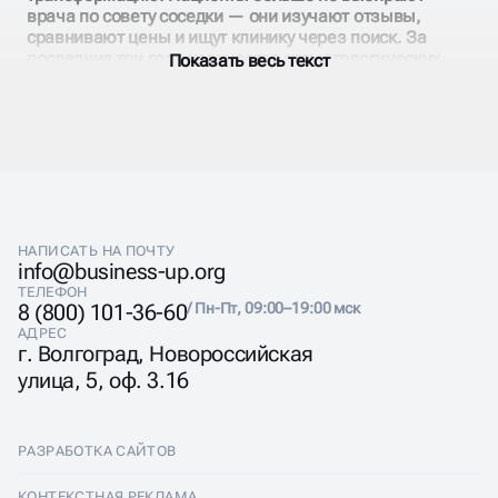
врача по совету соседки — они изучают отзывы,
сравнивают цены и ищут клинику через поиск. За
последние три года количество стоматологических
Показать весь текст
запросов в интернете выросло на 340%.
Продвижение стоматологии стало необходимостью, а
не роскошью. Клиники, которые не инвестируют в
digital, теряют до 60% потенциальных пациентов.
Особенно остро эта проблема стоит в регионах, где
конкуренция достигла предельных значений.
Правильная стратегия SEO для стоматологии
превращает сайт в мощный генератор записей на
прием.
НАПИСАТЬ НА ПОЧТУ
info@business-up.org
ТЕЛЕФОН
8 (800) 101-36-60
/ Пн-Пт, 09:00–19:00 мск
АДРЕС
г. Волгоград, Новороссийская
улица, 5, оф. 3.16
РАСКРУТКА
СТОМАТОЛОГИИ В
РАЗРАБОТКА САЙТОВ
ИНТЕРНЕТЕ
Разработка сайтов
КОНТЕКСТНАЯ РЕКЛАМА