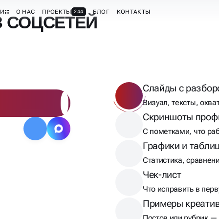
З СОЦСЕТЕЙ
Слайды с разбор
Визуал, тексты, охва
Скриншоты проф
С пометками, что ра
Графики и табли
Статистика, сравнен
Чек-лист
Что исправить в пер
Примеры креати
Постов или рубрик —