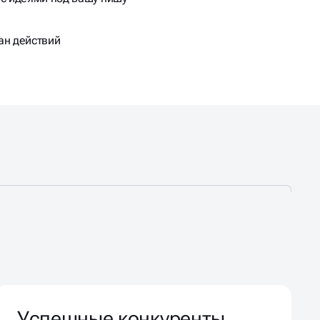
ан действий
Успешные конкуренты