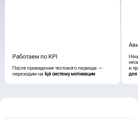
Ав
Работаем по KPI
Нац
нес
После проведения тестового периода —
и п
переходим на
kpi систему мотивации
для