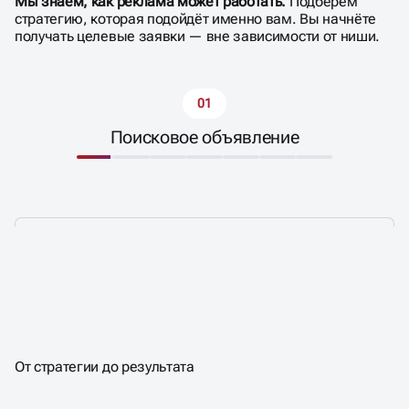
Мы знаем, как реклама может работать.
Подберём
стратегию, которая подойдёт именно вам. Вы начнёте
получать целевые заявки — вне зависимости от ниши.
01
Поисковое объявление
ЗАПУСКАЕМ РЕКЛАМУ,
ТОЧНО ПОПАДАЕТ В ЦЕЛЬ
КОТОРАЯ
От стратегии до результата