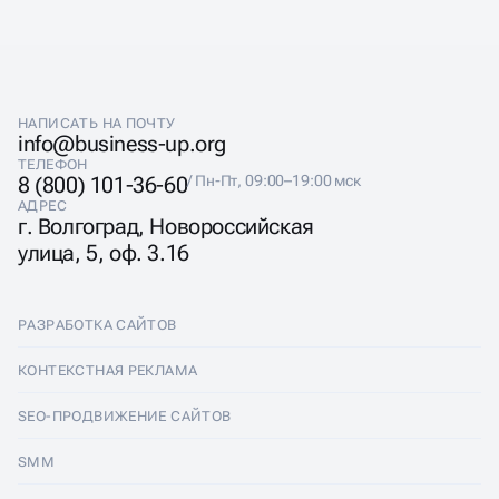
НАПИСАТЬ НА ПОЧТУ
info@business-up.org
ТЕЛЕФОН
8 (800) 101-36-60
/ Пн-Пт, 09:00–19:00 мск
АДРЕС
г. Волгоград, Новороссийская
улица, 5, оф. 3.16
РАЗРАБОТКА САЙТОВ
Разработка сайтов
КОНТЕКСТНАЯ РЕКЛАМА
Лендинги
Контекстная реклама
SEO-ПРОДВИЖЕНИЕ САЙТОВ
Интернет-магазины
Настройка Яндекс Директ
SEO-продвижение сайтов
SMM
Комплексные аудиты
Ведение Яндекс Директ
Продвижение в Яндексе