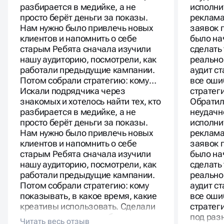
разбирается в медийке, а не
исполни
просто берёт деньги за показы.
реклама
Нам нужно было привлечь новых
заявок 
клиентов и напомнить о себе
было нач
старым Ребята сначала изучили
сделать
нашу аудиторию, посмотрели, как
реально
работали предыдущие кампании.
аудит с
Потом собрали стратегию: кому…
все оши
Искали подрядчика через
страте
знакомых и хотелось найти тех, кто
Обратил
разбирается в медийке, а не
неудачн
просто берёт деньги за показы.
исполни
Нам нужно было привлечь новых
реклама
клиентов и напомнить о себе
заявок 
старым Ребята сначала изучили
было нач
нашу аудиторию, посмотрели, как
сделать
работали предыдущие кампании.
реально
Потом собрали стратегию: кому
аудит с
показывать, в какое время, какие
все оши
креативы использовать. Сделали
стратег
несколько вариантов баннеров с
под раз