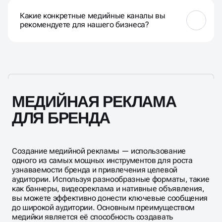
акцент делается на интерактивных форматах,
Какие конкретные медийные каналы вы
вовлечении аудитории и персонализированных
рекомендуете для нашего бизнеса?
подходах.
Рекомендации по медийным каналам зависят от
характеристик вашей аудитории и целей.
Рекомендуем провести консультацию для
адаптации под задачи.
МЕДИЙНАЯ РЕКЛАМА
ДЛЯ БРЕНДА
Создание медийной рекламы — использование
одного из самых мощных инструментов для роста
узнаваемости бренда и привлечения целевой
аудитории. Используя разнообразные форматы, такие
как баннеры, видеореклама и нативные объявления,
вы можете эффективно донести ключевые сообщения
до широкой аудитории. Основным преимуществом
медийки является её способность создавать