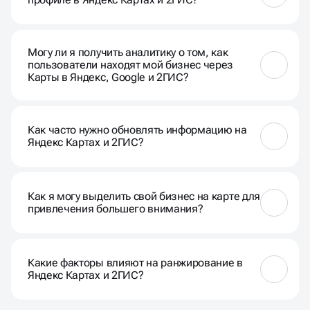
отрасли.
Отзывы и рейтинг оказывают большое влияние на
решение клиентов. Положительные отзывы
Могу ли я получить аналитику о том, как
улучшают доверие, а негативные предостерегают
пользователи находят мой бизнес через
от возможных проблем.
Карты в Яндекс, Google и 2ГИС?
Да, платформы предоставляют аналитические
данные о том, как пользователи взаимодействуют
Как часто нужно обновлять информацию на
с вашим профилем, что поможет в оптимизации
Яндекс Картах и 2ГИС?
стратегии.
Рекомендуется регулярно обновлять информацию,
особенно если у вас есть изменения в адресе,
Как я могу выделить свой бизнес на карте для
часах работы, контактах или специальных
привлечения большего внимания?
предложениях.
Оптимизируйте ваш профиль, добавляйте
качественные фотографии, используйте ключевые
Какие факторы влияют на ранжирование в
слова и предлагайте актуальные акции для
Яндекс Картах и 2ГИС?
привлечения внимания клиентов.
Рейтинг, количество отзывов, актуальность