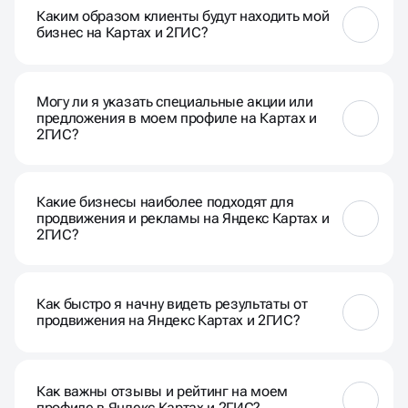
фокусируется на локальных результатах,
Каким образом клиенты будут находить мой
связанных с картами и геолокацией, что особенно
бизнес на Картах и 2ГИС?
важно для бизнесов с физическим
местоположением.
Пользователи могут находить ваш бизнес при
поиске по ключевым словам, связанным с вашей
Могу ли я указать специальные акции или
деятельностью, и при просмотре карт в
предложения в моем профиле на Картах и
соответствующих приложениях.
2ГИС?
Да, вы можете включить информацию о акциях,
скидках и других специальных предложениях в
Какие бизнесы наиболее подходят для
вашем профиле для привлечения внимания
продвижения и рекламы на Яндекс Картах и
клиентов.
2ГИС?
Любые бизнесы с физическим местоположением,
такие как рестораны, магазины, салоны и услуги,
Как быстро я начну видеть результаты от
особенно выигрывают от продвижения на этих
продвижения на Яндекс Картах и 2ГИС?
платформах.
Результаты могут быть заметны в течение
нескольких недель, но это может варьироваться в
Как важны отзывы и рейтинг на моем
зависимости от конкретных стратегий и вашей
профиле в Яндекс Картах и 2ГИС?