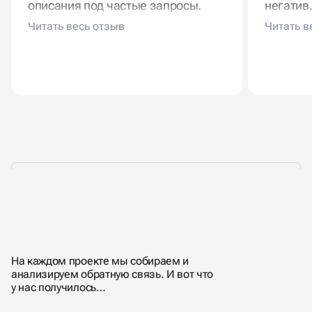
описания под частые запросы.
негатив
Через недели рост показов и
конкуре
переходов. Посетители нашли
стратег
через карты. Звонков и
району.
бронирований больше.
люди сп
услуги.
ПОЧЕМУ КЛИЕНТЫ
ВЫБИРАЮТ НАС?
На каждом проекте мы собираем и
анализируем обратную связь. И вот что
у нас получилось…