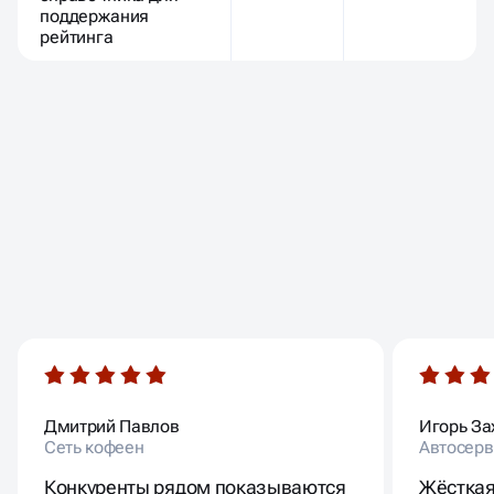
поддержания
рейтинга
ОТЗЫВЫ
НАШИХ КЛИЕНТОВ
Дмитрий Павлов
Игорь За
Сеть кофеен
Автосерв
Конкуренты рядом показываются
Жёсткая