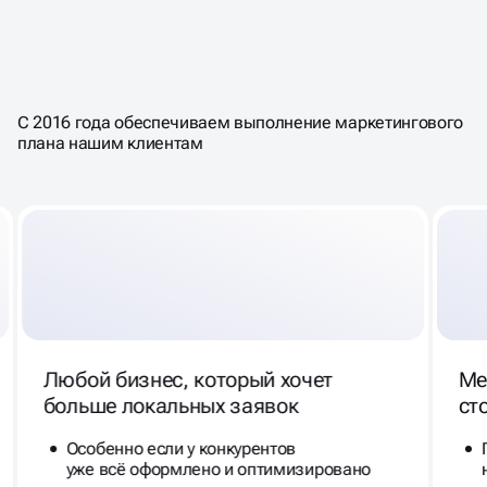
КОМУ ПОДХОДИТ
ЭТА УСЛУГА —
И ПОЧЕМУ
С 2016 года обеспечиваем выполнение маркетингового
БЕЗ НЕЁ НЕ ОБОЙТИСЬ
плана нашим клиентам
Любой бизнес, который хочет
Ме
больше локальных заявок
ст
Особенно если у конкурентов
уже всё оформлено и оптимизировано