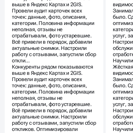
выше в Яндекс Картах и 2GIS.
видимост
Провели аудит карточек всех
Занимал
точек: данные, фото, описания,
было. С
категории. Половина информации
оптимиз
неполная, отзывы не
категор
отрабатывали, фото устаревшие.
услуг, з
Всё привели в порядок, добавили
Настрои
актуальные снимки. Настроили
обслужи
работу с отзывами, запустили сбор
отработ
откли…
Научили
Конкуренты рядом показываются
Жёсткая
выше в Яндекс Картах и 2GIS.
видимост
Провели аудит карточек всех
Занимал
точек: данные, фото, описания,
было. С
категории. Половина информации
оптимиз
неполная, отзывы не
категор
отрабатывали, фото устаревшие.
услуг, з
Всё привели в порядок, добавили
Настрои
актуальные снимки. Настроили
обслужи
работу с отзывами, запустили сбор
отработ
откликов. Оптимизировали
Научили