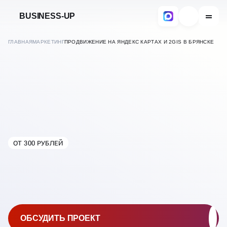
BUSINESS-UP
ГЛАВНАЯ
МАРКЕТИНГ
ПРОДВИЖЕНИЕ НА ЯНДЕКС КАРТАХ И 2GIS В БРЯНСКЕ
ОТ 300 РУБЛЕЙ
В
БРЯНСКЕ
ПРОДВИЖЕНИЕ И
РЕКЛАМА НА ЯНДЕКС
КАРТАХ И 2GIS
ОБСУДИТЬ ПРОЕКТ