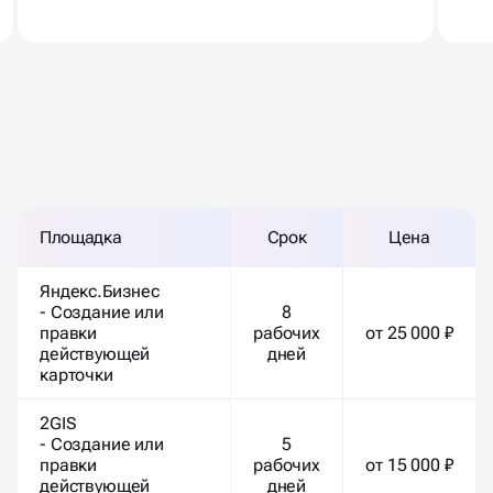
РАЗМЕЩЕНИЕ БЕЗ ТЕКСТА
Площадка
Срок
Цена
Яндекс.Бизнес
- Создание или
8
правки
рабочих
от 25 000 ₽
действующей
дней
карточки
2GIS
- Создание или
5
правки
рабочих
от 15 000 ₽
действующей
дней