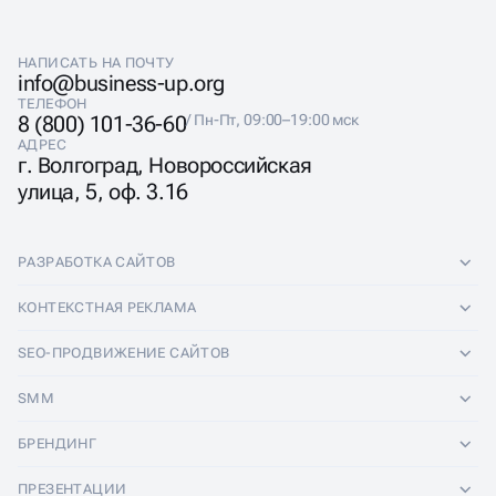
НАПИСАТЬ НА ПОЧТУ
info@business-up.org
ТЕЛЕФОН
8 (800) 101-36-60
/ Пн-Пт, 09:00–19:00 мск
АДРЕС
г. Волгоград, Новороссийская
улица, 5, оф. 3.16
РАЗРАБОТКА САЙТОВ
Разработка сайтов
КОНТЕКСТНАЯ РЕКЛАМА
Лендинги
Контекстная реклама
SEO-ПРОДВИЖЕНИЕ САЙТОВ
Интернет-магазины
Настройка Яндекс Директ
SEO-продвижение сайтов
SMM
Комплексные аудиты
Ведение Яндекс Директ
Продвижение в Яндексе
SMM
БРЕНДИНГ
Корпоративные сайты
Аудит Яндекс Директ
Продвижение в Google
Аудит социальных сетей
Брендинг
ПРЕЗЕНТАЦИИ