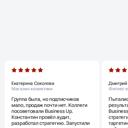
ОТЗЫВЫ
НАШИХ КЛИЕНТОВ
Екатерина Соколова
Дмитрий
Магазин косметики
Фитнес-к
Группа была, но подписчиков
Пыталис
мало, продаж почти нет. Коллеги
результ
посоветовали Business Up.
Busines
Константин провёл аудит,
стратег
разработал стратегию. Запустили
таргети