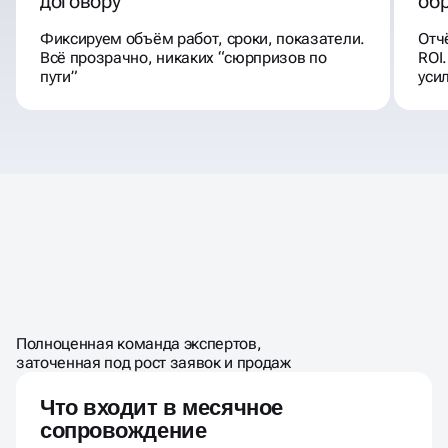
договору
об
Фиксируем объём работ, сроки, показатели.
Отч
Всё прозрачно, никаких “сюрпризов по
ROI
пути”
уси
УДАЛЁННЫЙ ОТДЕЛ
ПО ЦЕНЕ
ШТАТНОГО
МАРКЕТИНГА
Полноценная команда экспертов,
МАРКЕТОЛОГА
заточенная под рост заявок и продаж
Что входит в месячное
сопровождение