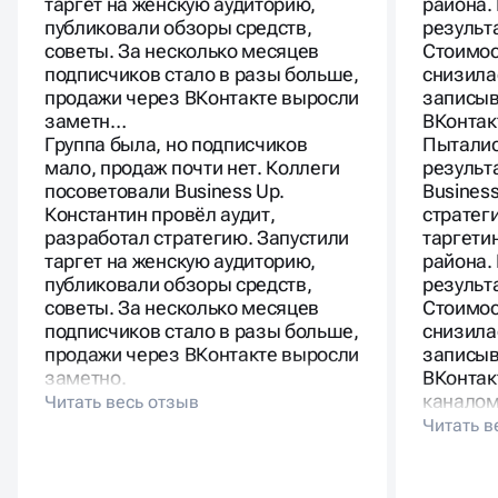
таргет на женскую аудиторию,
района.
публиковали обзоры средств,
результ
советы. За несколько месяцев
Стоимос
подписчиков стало в разы больше,
снизила
продажи через ВКонтакте выросли
записыв
заметн…
ВКонтак
Группа была, но подписчиков
Пыталис
мало, продаж почти нет. Коллеги
результ
посоветовали Business Up.
Busines
Константин провёл аудит,
стратег
разработал стратегию. Запустили
таргети
таргет на женскую аудиторию,
района.
публиковали обзоры средств,
результ
советы. За несколько месяцев
Стоимос
подписчиков стало в разы больше,
снизила
продажи через ВКонтакте выросли
записыв
заметно.
ВКонтак
каналом