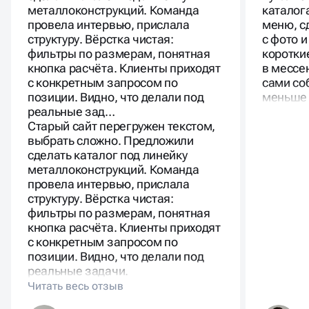
Средние сроки разработки составляют от двух до
металлоконструкций. Команда
каталог
шести недель в зависимости от сложности. Цены
провела интервью, прислала
меню, с
фиксируются в договоре и включают проектирование
структуру. Вёрстка чистая:
с фото 
структуры, разработку дизайна, настройку карточек,
фильтры по размерам, понятная
коротки
фильтров, корзины, интеграцию с CRM и аналитикой,
кнопка расчёта. Клиенты приходят
в мессе
а также базовую SEO-оптимизацию. Такой подход
обеспечивает прозрачность и предсказуемость
с конкретным запросом по
сами со
бюджета.
позиции. Видно, что делали под
меньше 
реальные зад…
Старый сайт перегружен текстом,
выбрать сложно. Предложили
сделать каталог под линейку
металлоконструкций. Команда
провела интервью, прислала
ПРЕИМУЩЕСТВА ДЛЯ
структуру. Вёрстка чистая:
фильтры по размерам, понятная
БИЗНЕСА
кнопка расчёта. Клиенты приходят
с конкретным запросом по
позиции. Видно, что делали под
Сайт каталог помогает систематизировать товары и
реальные задачи.
услуги, улучшает восприятие бренда и повышает
доверие клиентов. Каталог облегчает поиск нужных
позиций, демонстрирует подробные описания и