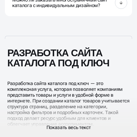
привлечения целевой аудитории.
каталога с индивидуальным дизайном?
Да, создание многостраничного сайта каталога
под ключ включает индивидуальный дизайн,
настройку карточек товаров и категорий, фильтров
и корзины.
РАЗРАБОТКА САЙТА
КАТАЛОГА ПОД КЛЮЧ
Разработка сайта каталога под ключ — это
комплексная услуга, которая позволяет компаниям
представить товары и услуги в удобной форме в
интернете. При создании каталог товаров учитывается
структура страниц, разделение на категории,
настройка фильтров и подробных карточек. Такой
подход делает ресурс удобным для клиентов и
облегчает управление ассортиментом.
Показать весь текст
Создание сайта каталог с уникальным дизайном
предполагает адаптивность для всех устройств,