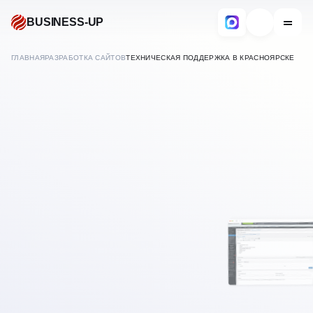
BUSINESS-UP
ГЛАВНАЯ
РАЗРАБОТКА САЙТОВ
ТЕХНИЧЕСКАЯ ПОДДЕРЖКА В КРАСНОЯРСКЕ
САЙТОВ
ОБСЛУЖИВАНИЕ И
В
КРАСНОЯРСКЕ
ТЕХПОДДЕРЖКА