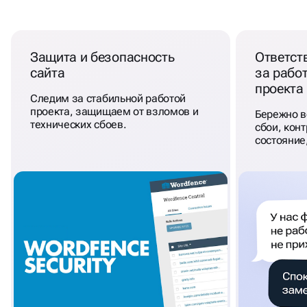
НАШЕ
СОПРОВОЖДЕНИЕ
,
ЭТО:
Защита и безопасность
Ответст
сайта
за рабо
проекта
Следим за стабильной работой
проекта, защищаем от взломов и
Бережно в
технических сбоев.
сбои, кон
состояние