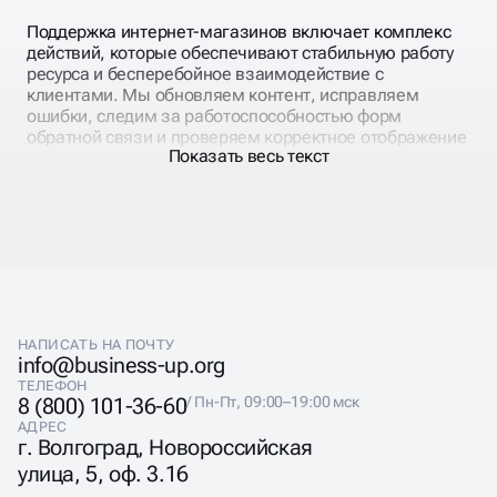
для коммерческих проектов.
конверсии и повышению лояльности клиентов,
Поддержка интернет-магазинов включает комплекс
обеспечивая рост продаж и укрепление репутации
действий, которые обеспечивают стабильную работу
компании в интернете.
ресурса и бесперебойное взаимодействие с
клиентами. Мы обновляем контент, исправляем
ошибки, следим за работоспособностью форм
обратной связи и проверяем корректное отображение
Показать весь текст
страниц на всех устройствах.
Для интернет-магазинов поддержка включает
контроль карточек товаров, корректность работы
корзины и фильтров, интеграцию с платёжными
системами, 1С и аналитикой. Такое сопровождение
позволяет бизнесу поддерживать лояльность
клиентов, оперативно реагировать на изменения в
ассортименте и увеличивать продажи.
НАПИСАТЬ НА ПОЧТУ
info@business-up.org
ТЕЛЕФОН
8 (800) 101-36-60
/ Пн-Пт, 09:00–19:00 мск
АДРЕС
СОПРОВОЖДЕНИЕ И
г. Волгоград, Новороссийская
улица, 5, оф. 3.16
ПРОДВИЖЕНИЕ САЙТА