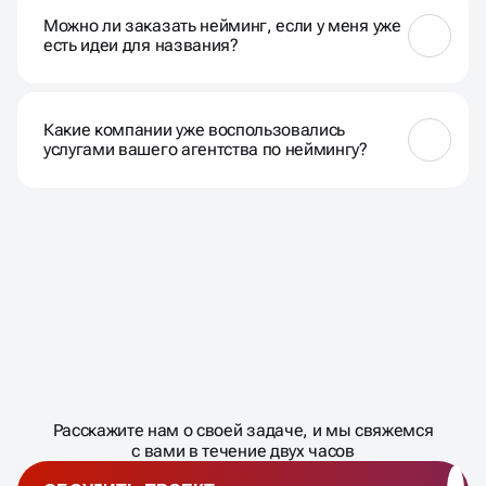
недопонимание, ухудшить восприятие бизнеса и
Можно ли заказать нейминг, если у меня уже
повлиять на его успех. Мы стремимся
есть идеи для названия?
предотвратить такие риски.
Да, мы готовы работать с вашими идеями и
предложим оптимальные варианты, учитывая
Какие компании уже воспользовались
ваши предпочтения.
услугами вашего агентства по неймингу?
Мы с гордостью предоставим вам примеры
успешных проектов по запросу. Наши клиенты
охватывают различные отрасли и доверяют нам
важные решения по неймингу.
Масштабирование
процесса
ДАВАЙТЕ
Расскажите нам о своей задаче, и мы свяжемся
�
с вами в течение двух часов