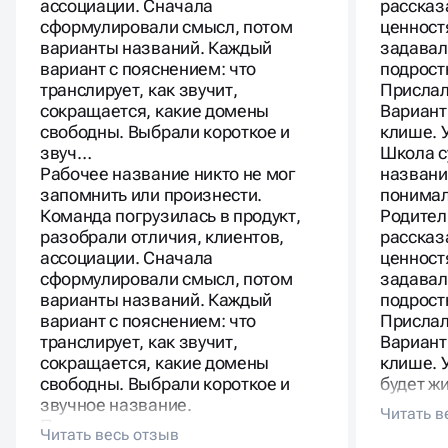
ассоциации. Сначала
рассказ
сформулировали смысл, потом
ценност
варианты названий. Каждый
задавал
вариант с пояснением: что
подрост
транслирует, как звучит,
Прислал
сокращается, какие домены
Вариант
свободны. Выбрали короткое и
клише. 
звуч…
Школа с
Рабочее название никто не мог
названи
запомнить или произнести.
понимал
Команда погрузилась в продукт,
Родител
разобрали отличия, клиентов,
рассказ
ассоциации. Сначала
ценност
сформулировали смысл, потом
задавал
варианты названий. Каждый
подрост
вариант с пояснением: что
Прислал
транслирует, как звучит,
Вариант
сокращается, какие домены
клише. 
свободны. Выбрали короткое и
будет ж
звучное название.
подрост
Протестировали на сотрудниках и
родител
клиентах. Имя поддерживает