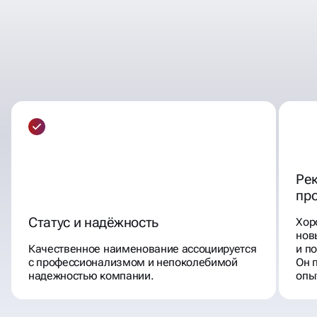
КАК КОРАБЛЬ НАЗОВЁШЬ —
ТАК ОН И ПОПЛЫВЁТ
Ре
пр
Статус и надёжность
Хор
нов
Качественное наименование ассоциируется
и п
с профессионализмом и непоколебимой
Он 
надежностью компании.
опы