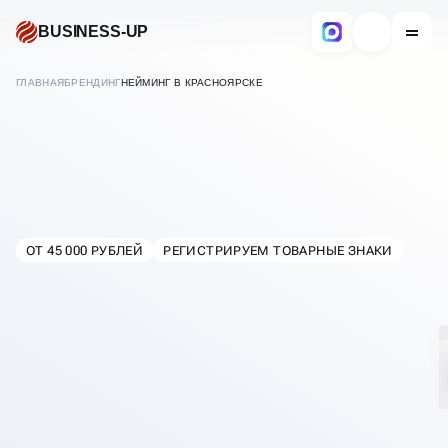
BUSINESS-UP
ГЛАВНАЯ
БРЕНДИНГ
НЕЙМИНГ В КРАСНОЯРСКЕ
РАЗРАБОТКА НЕЙМИНГА
И НАЗВАНИЙ БРЕНДАМ
ОТ 45 000 РУБЛЕЙ
РЕГИСТРИРУЕМ ТОВАРНЫЕ ЗНАКИ
В
КРАСНОЯРСКЕ