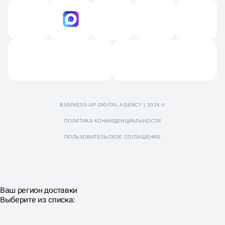
Технический аудит
Продвижение на Яндекс картах и 2GIS
Контакты
Продвижение Яндекс Дзен
Отзывы
Пресс-кит
BUSINESS-UP DIGITAL AGENCY | 2026 ©
ПОЛИТИКА КОНФИДЕНЦИАЛЬНОСТИ
ПОЛЬЗОВАТЕЛЬСКОЕ СОГЛАШЕНИЕ
Ваш регион доставки
Выберите из списка: