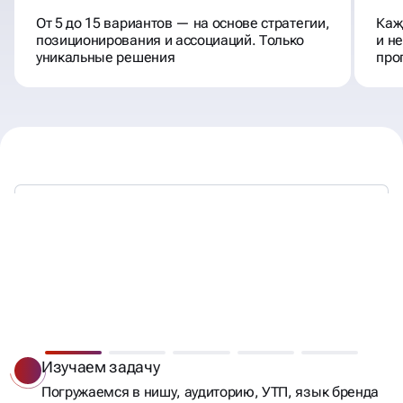
От 5 до 15 вариантов — на основе стратегии,
Каж
позиционирования и ассоциаций. Только
и н
уникальные решения
про
СОЗДАДИМ НАЗВАНИЕ
БРЕНДУ, КОТОРОЕ СТАНЕТ
Изучаем задачу
КЛЮЧОМ К УСПЕХУ!
Погружаемся в нишу, аудиторию, УТП, язык бренда