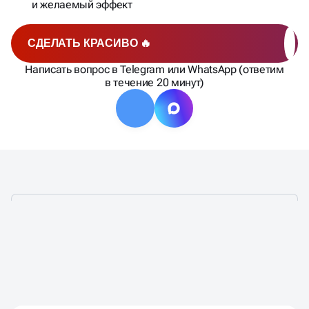
и желаемый эффект
СДЕЛАТЬ КРАСИВО 🔥
Написать вопрос в Telegram или WhatsApp (ответим
в течение 20 минут)
НЕЙМИНГ ПОД КЛЮЧ В
БЫСТРО И ТОЧНО
КРАСНОЯРСКЕ —