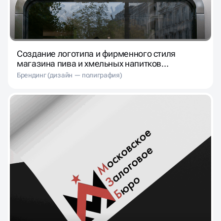
Создание логотипа и фирменного стиля
магазина пива и хмельных напитков
«Лагермания»
Брендинг (дизайн — полиграфия)