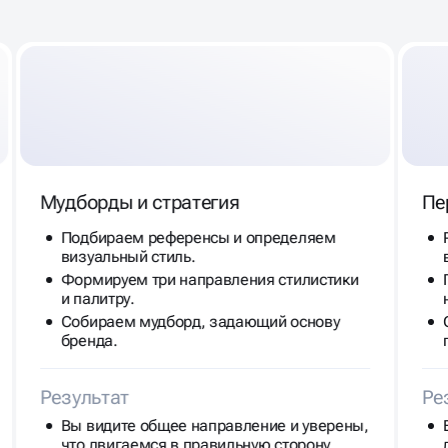
Мудборды и стратегия
Пе
Подбираем референсы и определяем
визуальный стиль.
Формируем три направления стилистики
и палитру.
Собираем мудборд, задающий основу
бренда.
Результат
Ре
Вы видите общее направление и уверены,
что двигаемся в правильную сторону.