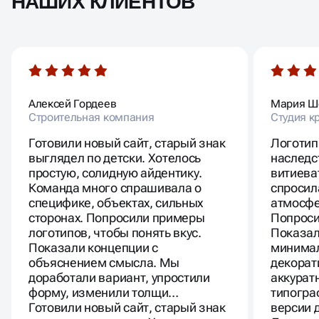
НАШИХ КЛИЕНТОВ
Алексей Гордеев
Мария Ш
Строительная компания
Студия к
Готовили новый сайт, старый знак
Логотип
выглядел по детски. Хотелось
наследс
простую, солидную айдентику.
витиева
Команда много спрашивала о
спросил
специфике, объектах, сильных
атмосфе
сторонах. Попросили примеры
Попроси
логотипов, чтобы понять вкус.
Показал
Показали концепции с
минимал
объяснением смысла. Мы
декорат
доработали вариант, упростили
аккурат
форму, изменили толщи…
типогра
Готовили новый сайт, старый знак
версии 