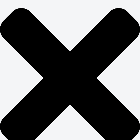
ЛОГОТИП ДОЛЖЕН
ОСТАВАТЬСЯ В СИСТЕМЕ
БРЕНДА
Логотип и фирменный стиль — неразрывная система
элементов. Создание символа в отрыве от общей
визуальной концепции приводит к стилистическому
хаосу в коммуникациях. Цвета, шрифты, графические
элементы должны работать согласованно. Разработка
названия и макетов должна идти параллельно.
Словесная и визуальная части бренда усиливают друг
друга, создавая целостное восприятие. Разработка
названия бренда и логотипа включает
лингвистическую экспертизу и проверку на
охраноспособность.
Брендированный логотип работает как якорь для всей