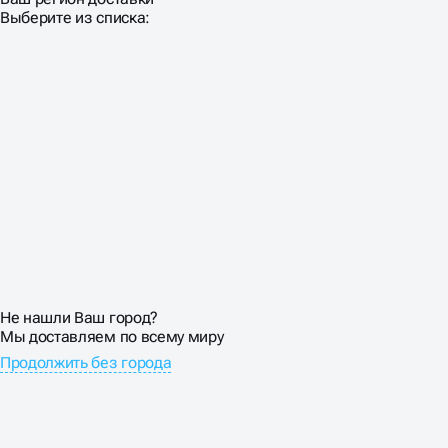
Выберите из списка:
Разработка логотипа часто страдает от непонимания
технических требований современного мира. Символ
должен одинаково хорошо работать на визитке и на
билборде, в печати и на экране, в цвете и в черно-
белом варианте. Изготовление лого без учёта
масштабируемости приводит к проблемам в
дальнейшем использовании. Мелкие детали исчезают
при уменьшении, сложные градиенты не
воспроизводятся в одноцветной печати. Эмблемы с
обилием мелких элементов превращаются в
неразборчивое пятно в мобильных приложениях.
Векторная графика — обязательное требование для
профессионального изготовления логотипов.
Растровые изображения теряют качество при
Не нашли Ваш город?
масштабировании и создают проблемы в
Мы доставляем по всему миру
производстве полиграфии.
Продолжить без города