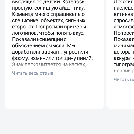
выглядел по детски. Хотелось
Логотип
простую, солидную айдентику.
наследс
Команда много спрашивала о
витиева
специфике, объектах, сильных
спросил
сторонах. Попросили примеры
атмосфе
логотипов, чтобы понять вкус.
Попроси
Показали концепции с
Показал
объяснением смысла. Мы
минимал
доработали вариант, упростили
декорат
форму, изменили толщину линий.
аккурат
Знак легко читается на касках,
типогра
чертежах, письмах. С новым
версии д
логотипом компания выглядит
Айденти
взрослее и собраннее.
отправн
бренда.