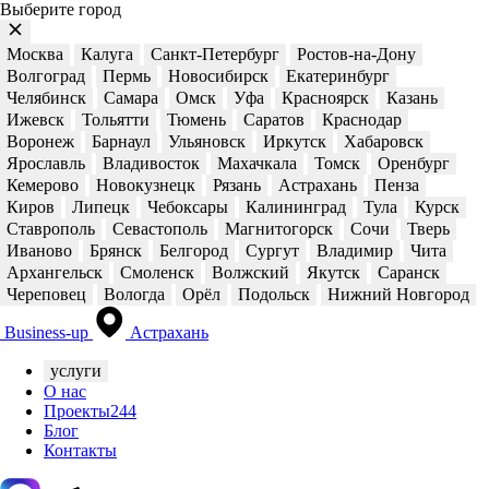
Выберите город
Москва
Калуга
Санкт-Петербург
Ростов-на-Дону
Волгоград
Пермь
Новосибирск
Екатеринбург
Челябинск
Самара
Омск
Уфа
Красноярск
Казань
Ижевск
Тольятти
Тюмень
Саратов
Краснодар
Воронеж
Барнаул
Ульяновск
Иркутск
Хабаровск
Ярославль
Владивосток
Махачкала
Томск
Оренбург
Кемерово
Новокузнецк
Рязань
Астрахань
Пенза
Киров
Липецк
Чебоксары
Калининград
Тула
Курск
Ставрополь
Севастополь
Магнитогорск
Сочи
Тверь
Иваново
Брянск
Белгород
Сургут
Владимир
Чита
Архангельск
Смоленск
Волжский
Якутск
Саранск
Череповец
Вологда
Орёл
Подольск
Нижний Новгород
Business-up
Астрахань
услуги
О нас
Проекты
244
Блог
Контакты