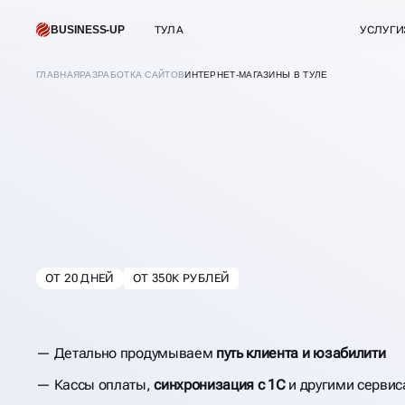
BUSINESS-UP
ТУЛА
УСЛУГИ
ГЛАВНАЯ
РАЗРАБОТКА САЙТОВ
ИНТЕРНЕТ-МАГАЗИНЫ В ТУЛЕ
СОЗДАНИЕ ИНТЕР
МАГАЗИНОВ
ОТ 20 ДНЕЙ
ОТ 350К РУБЛЕЙ
В
ТУЛЕ
Детально продумываем
путь клиента и юзабилити
Кассы оплаты,
синхронизация с 1С
и другими серви