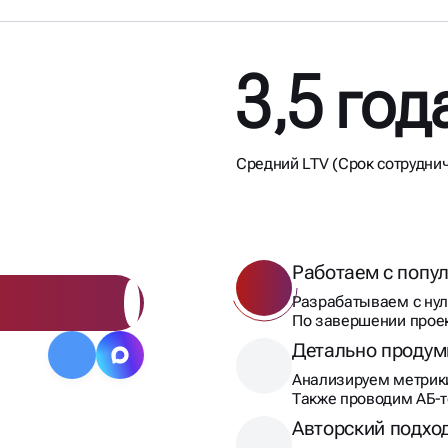
3,5 год
НИЧЕСТВО
ВНЫМ
Средний LTV (Срок сотрудни
Работаем с поп
Разрабатываем с нул
По завершении прое
Детально проду
Анализируем метрики
Также проводим АБ-т
Авторский подход