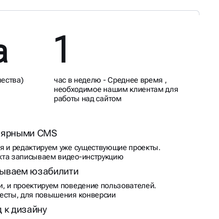
а
1
чества)
час в неделю - Среднее время ,
необходимое нашим клиентам для
работы над сайтом
улярными CMS
я и редактируем уже существующие проекты.
кта записываем видео-инструкцию
мываем юзабилити
, и проектируем поведение пользователей.
есты, для повышения конверсии
 к дизайну