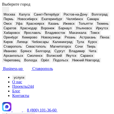
Выберите город
Москва
Калуга
Санкт-Петербург
Ростов-на-Дону
Волгоград
Пермь
Новосибирск
Екатеринбург
Челябинск
Самара
Омск
Уфа
Красноярск
Казань
Ижевск
Тольятти
Тюмень
Саратов
Краснодар
Воронеж
Барнаул
Ульяновск
Иркутск
Хабаровск
Ярославль
Владивосток
Махачкала
Томск
Оренбург
Кемерово
Новокузнецк
Рязань
Астрахань
Пенза
Киров
Липецк
Чебоксары
Калининград
Тула
Курск
Ставрополь
Севастополь
Магнитогорск
Сочи
Тверь
Иваново
Брянск
Белгород
Сургут
Владимир
Чита
Архангельск
Смоленск
Волжский
Якутск
Саранск
Череповец
Вологда
Орёл
Подольск
Нижний Новгород
Business-up
Ставрополь
услуги
О нас
Проекты
244
Блог
Контакты
8 (800) 101-36-60