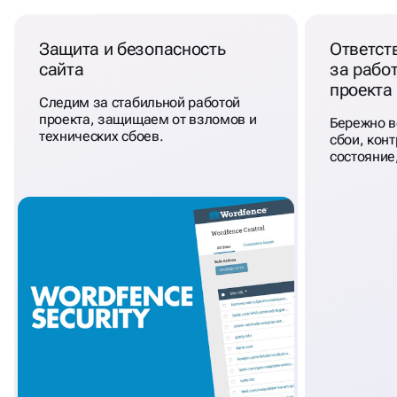
ЭТО:
Защита и безопасность
Ответст
сайта
за рабо
проекта
Следим за стабильной работой
проекта, защищаем от взломов и
Бережно в
технических сбоев.
сбои, кон
состояние