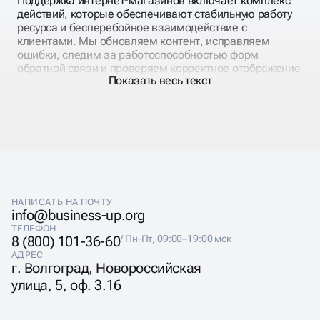
Поддержка интернет-магазинов включает комплекс
обеспечивая рост продаж и укрепление репутации
действий, которые обеспечивают стабильную работу
компании в интернете.
ресурса и бесперебойное взаимодействие с
клиентами. Мы обновляем контент, исправляем
ошибки, следим за работоспособностью форм
обратной связи и проверяем корректное отображение
Показать весь текст
страниц на всех устройствах.
Для интернет-магазинов поддержка включает
контроль карточек товаров, корректность работы
корзины и фильтров, интеграцию с платёжными
системами, 1С и аналитикой. Такое сопровождение
позволяет бизнесу поддерживать лояльность
клиентов, оперативно реагировать на изменения в
ассортименте и увеличивать продажи.
НАПИСАТЬ НА ПОЧТУ
info@business-up.org
ТЕЛЕФОН
8 (800) 101-36-60
/ Пн-Пт, 09:00–19:00 мск
АДРЕС
СОПРОВОЖДЕНИЕ И
г. Волгоград, Новороссийская
улица, 5, оф. 3.16
ПРОДВИЖЕНИЕ САЙТА
ПОСЛЕ СОЗДАНИЯ ПОД