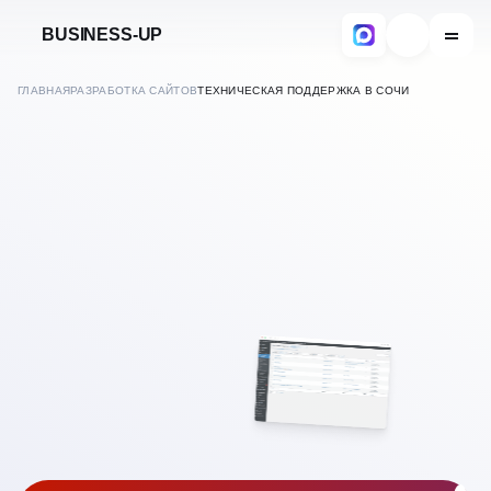
BUSINESS-UP
ГЛАВНАЯ
РАЗРАБОТКА САЙТОВ
ТЕХНИЧЕСКАЯ ПОДДЕРЖКА В СОЧИ
САЙТОВ
ОБСЛУЖИВАНИЕ И
В
СОЧИ
ТЕХПОДДЕРЖКА