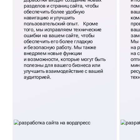
разделов и страниц сайта, чтобы
пом
обеспечить более удобную
ваш
навигацию и улучшить
ком
пользовательский опыт. Кроме
про
того, мы исправляем технические
ваш
ошибки на вашем сайте, чтобы
зам
обеспечить его более гладкую
Мы 
и безопасную работу. Мы также
на 
внедряем новые функции
на 
и возможности, которые могут быть
опт
полезны для вашего бизнеса или
мин
улучшить взаимодействие с вашей
рес
аудиторией.
тех