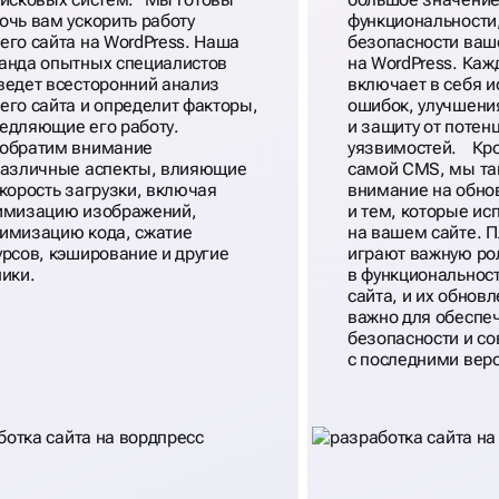
очь вам ускорить работу
функциональности,
его сайта на WordPress. Наша
безопасности ваш
анда опытных специалистов
на WordPress. Ка
ведет всесторонний анализ
включает в себя 
его сайта и определит факторы,
ошибок, улучшени
едляющие его работу.
и защиту от потен
обратим внимание
уязвимостей. Кр
различные аспекты, влияющие
самой CMS, мы т
скорость загрузки, включая
внимание на обно
имизацию изображений,
и тем, которые ис
имизацию кода, сжатие
на вашем сайте. 
урсов, кэширование и другие
играют важную ро
ники.
в функциональност
сайта, и их обнов
важно для обеспе
безопасности и с
с последними вер