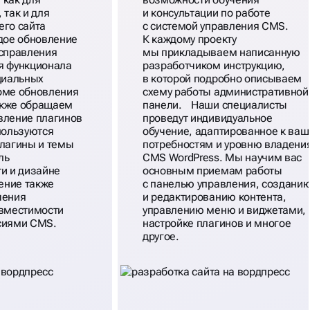
 так и для
и консультации по работе
его сайта
с системой управления CMS.
ждое обновление
К каждому проекту
исправления
мы прикладываем написанную
я функционала
разработчиком инструкцию,
циальных
в которой подробно описываем
оме обновления
схему работы административной
акже обращаем
панели. Наши специалисты
вление плагинов
проведут индивидуальное
пользуются
обучение, адаптированное к ва
Плагины и темы
потребностям и уровню владени
ль
CMS WordPress. Мы научим вас
и и дизайне
основным приемам работы
ление также
с панелью управления, создани
чения
и редактированию контента,
овместимости
управлению меню и виджетами,
сиями CMS.
настройке плагинов и многое
другое.