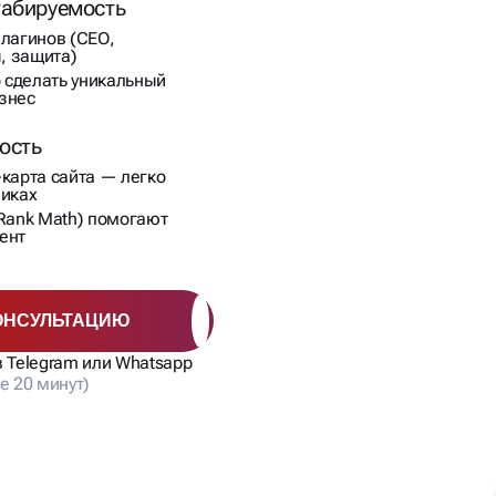
табируемость
плагинов (СЕО,
, защита)
 сделать уникальный
знес
ость
-карта сайта — легко
виках
 Rank Math) помогают
ент
ОНСУЛЬТАЦИЮ
в Telegram или Whatsapp
е 20 минут)