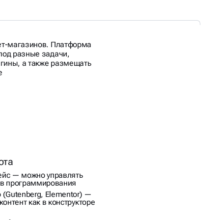
нет-магазинов. Платформа
 под разные задачи,
гины, а также размещать
е
ота
ейс — можно управлять
ов программирования
(Gutenberg, Elementor) —
контент как в конструкторе