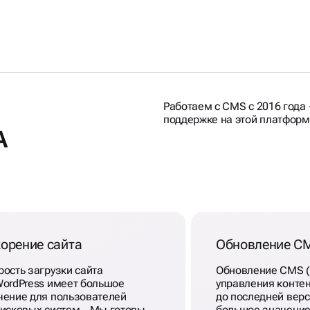
Работаем с CMS с 2016 года 
поддержке на этой платформ
А
орение сайта
Обновление C
рость загрузки сайта
Обновление CMS 
WordPress имеет большое
управления конте
чение для пользователей
до последней вер
оисковых систем. Мы готовы
большое значение