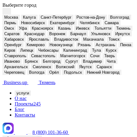
Выберите город
Москва
Калуга
Санкт-Петербург
Ростов-на-Дону
Волгоград
Пермь
Новосибирск
Екатеринбург
Челябинск
Самара
Омск
Уфа
Красноярск
Казань
Ижевск
Тольятти
Тюмень
Саратов
Краснодар
Воронеж
Барнаул
Ульяновск
Иркутск
Хабаровск
Ярославль
Владивосток
Махачкала
Томск
Оренбург
Кемерово
Новокузнецк
Рязань
Астрахань
Пенза
Киров
Липецк
Чебоксары
Калининград
Тула
Курск
Ставрополь
Севастополь
Магнитогорск
Сочи
Тверь
Иваново
Брянск
Белгород
Сургут
Владимир
Чита
Архангельск
Смоленск
Волжский
Якутск
Саранск
Череповец
Вологда
Орёл
Подольск
Нижний Новгород
Business-up
Тюмень
услуги
О нас
Проекты
245
Блог
Контакты
8 (800) 101-36-60