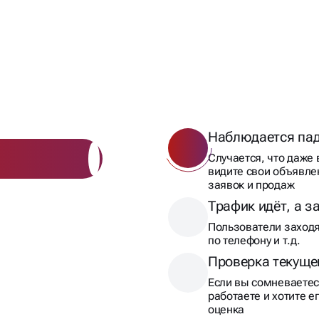
Й?
Наблюдается пад
Случается, что даже 
видите свои объявле
заявок и продаж
Трафик идёт, а з
Пользователи заходят
по телефону и т.д.
Проверка текуще
Если вы сомневаетесь
работаете и хотите е
оценка
Бюджет растёт, а