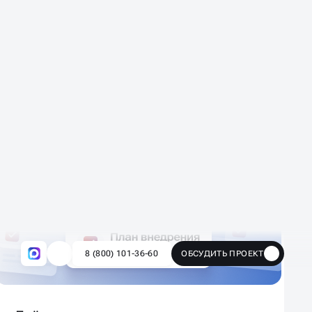
Проверяем настройки и стратегии
Проанализируем кабинеты и счётчики
аналитики
Определим, кто ваша аудитория, чем она
интересуется
Разберём, как упакован ваш продукт и
предложим формулировки сильного УТП
Даём конкретные рекомендации