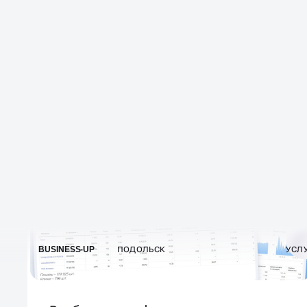
Погружаемся в ваш бизнес
Исследуем, как выглядит ваш рынок и чем
вы отличаетесь от конкурентов
Анализируем 30+ объявлений из поисковой
выдачи
Формируем таблицу с УТП, запросами и
позициями конкурентов
Разбираем трафик по сегментам:
клики, ставки, потери