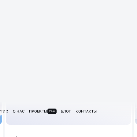
Изучаем конкурентов по ключевым
фразам
Проверяем до 1000 фраз по частоте,
географии и сезонности
Кластеризуем ключи: горячие, тёплые,
холодные
Проверяем минус-слова и предложения по
новым сегментам
Анализируем расходы и находим точки
роста