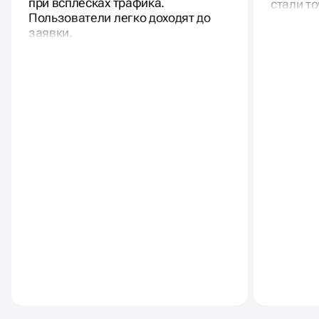
при всплесках трафика.
стали то
Пользователи легко доходят до
заявки.