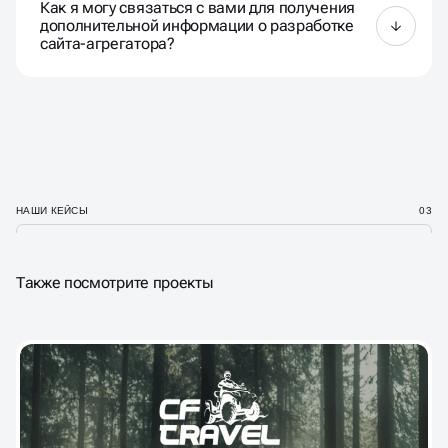
Как я могу связаться с вами для получения
эффективность нашей работы.
дополнительной информации о разработке
сайта-агрегатора?
Вы можете связаться с нами по телефону,
электронной почте или через форму обратной
связи.
НАШИ КЕЙСЫ
03
Также посмотрите проекты