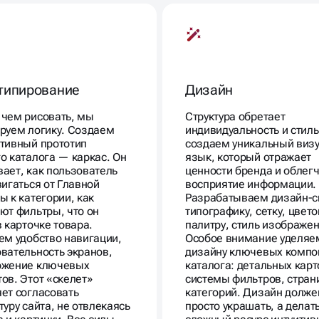
типирование
Дизайн
чем рисовать, мы
Структура обретает
руем логику. Создаем
индивидуальность и стил
тивный прототип
создаем уникальный виз
о каталога — каркас. Он
язык, который отражает
ает, как пользователь
ценности бренда и облег
вигаться от Главной
восприятие информации.
ы к категории, как
Разрабатываем дизайн-с
ют фильтры, что он
типографику, сетку, цвет
в карточке товара.
палитру, стиль изображен
ем удобство навигации,
Особое внимание уделяе
вательность экранов,
дизайну ключевых компо
ожение ключевых
каталога: детальных карт
ов. Этот «скелет»
системы фильтров, стра
ет согласовать
категорий. Дизайн долже
туру сайта, не отвлекаясь
просто украшать, а делат