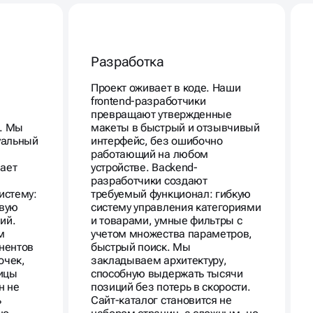
Разработка
Проект оживает в коде. Наши
frontend-разработчики
превращают утвержденные
ь. Мы
макеты в быстрый и отзывчивый
уальный
интерфейс, без ошибочно
работающий на любом
чает
устройстве. Backend-
разработчики создают
истему:
требуемый функционал: гибкую
овую
систему управления категориями
ий.
и товарами, умные фильтры с
м
учетом множества параметров,
нентов
быстрый поиск. Мы
очек,
закладываем архитектуру,
ницы
способную выдержать тысячи
н не
позиций без потерь в скорости.
ь
Сайт-каталог становится не