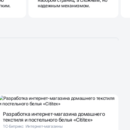
но
набором страниц, а сложным, но
гким.
надежным механизмом.
Разработка интернет-магазина домашнего
текстиля и постельного белья «Cititex»
1С-Битрикс
Интернет-магазины