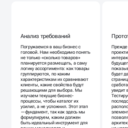
Анализ требований
Прото
Погружаемся в ваш бизнес с
Прежде 
головой. Нам необходимо понять
проекти
не только «сколько товаров»
интерак
планируется размещать, а саму
будущег
логику ассортимента: как товары
показыв
группируются, по каким
будет д
характеристикам их сравнивают
страниц
клиенты, какие свойства будут
сработа
решающими для выбора. Мы
увидит 
изучаем текущие бизнес-
Тестиру
процессы, чтобы каталог их
последо
усилил, а не усложнил. Этот этап
распол
—фундамент, так как здесь мы
элемент
формулируем, каким должен
позволя
быть идеальный инструмент для
архитек