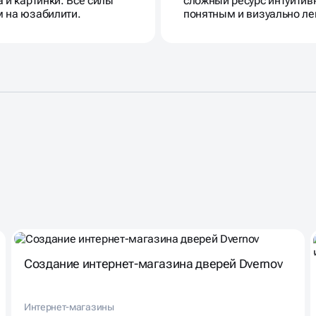
а и картинки. Все силы
сложный ресурс интуитив
 на юзабилити.
понятным и визуально ле
Создание интернет-магазина дверей Dvernov
Интернет-магазины