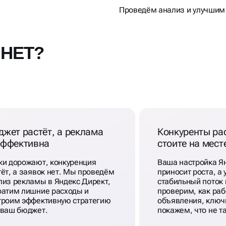
Проведём анализ и улучшим
 НЕТ?
жет растёт, а реклама
Конкуренты рас
эффективна
стоите на мест
ки дорожают, конкуренция
Ваша настройка Я
тёт, а заявок нет. Мы проведём
приносит роста, а
лиз рекламы в Яндекс Директ,
стабильный поток
ратим лишние расходы и
проверим, как ра
троим эффективную стратегию
объявления, ключи
 ваш бюджет.
покажем, что не та