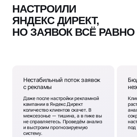
НАСТРОИЛИ
ЯНДЕКС ДИРЕКТ,
НО ЗАЯВОК ВСЁ РАВНО
Нестабильный поток заявок
Бюд
с рекламы
не
Даже после настройки рекламной
Кли
кампании в Яндекс Директ
рас
количество клиентов скачет. В
ана
межсезонье — тишина, а в пике вы
сок
не справляетесь. Проведём анализ
нас
и выстроим прогнозируемую
под
систему.