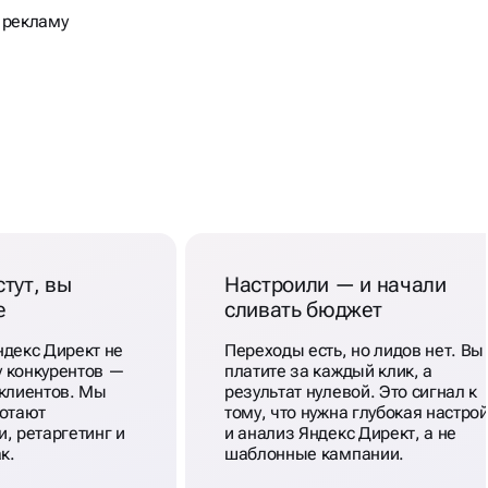
 рекламу
тут, вы
Настроили — и начали
е
сливать бюджет
ндекс Директ не
Переходы есть, но лидов нет. Вы
 у конкурентов —
платите за каждый клик, а
 клиентов. Мы
результат нулевой. Это сигнал к
ботают
тому, что нужна глубокая настро
, ретаргетинг и
и анализ Яндекс Директ, а не
к.
шаблонные кампании.