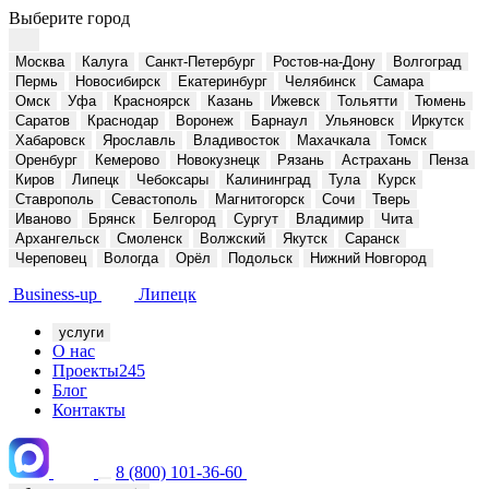
Выберите город
Москва
Калуга
Санкт-Петербург
Ростов-на-Дону
Волгоград
Пермь
Новосибирск
Екатеринбург
Челябинск
Самара
Омск
Уфа
Красноярск
Казань
Ижевск
Тольятти
Тюмень
Саратов
Краснодар
Воронеж
Барнаул
Ульяновск
Иркутск
Хабаровск
Ярославль
Владивосток
Махачкала
Томск
Оренбург
Кемерово
Новокузнецк
Рязань
Астрахань
Пенза
Киров
Липецк
Чебоксары
Калининград
Тула
Курск
Ставрополь
Севастополь
Магнитогорск
Сочи
Тверь
Иваново
Брянск
Белгород
Сургут
Владимир
Чита
Архангельск
Смоленск
Волжский
Якутск
Саранск
Череповец
Вологда
Орёл
Подольск
Нижний Новгород
Business-up
Липецк
услуги
О нас
Проекты
245
Блог
Контакты
8 (800) 101-36-60