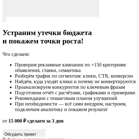
Устраним утечки бюджета
и
покажем точки роста
!
Что сделаем:
Проверим рекламные кампании по +150 критериям:
объявления, ставки, семантика
Разберём трафик по сегментам: клики, CTR, конверсии
Найдём, куда уходят клики и почему не конвертируются
Проанализируем конкурентов по ключевым фразам
Подготовим отчёт с расчётами, графиками и примерами
Рекомендации с пошаговым планом улучшений
При необходимости — всё сами внедрим, настроим,
подключим аналитику и покажем результат
от
15 000 ₽ сделаем за 3 дня
Обсудить проект
Работаем с разными нишами:
Строительство
Юриспруденция
Медицина
Beauty сфера