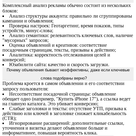
блоков:
Анализ структуры аккаунта: правильно ли сгруппированы
кампании и объявления;
Проверка настроек: Геотаргетинг, время показов, типы
устройств, минус-слова;
Анализ семантики: релевантность ключевых слов, наличие
"мусорных" запросов;
Оценка объявлений и креативов: соответствие
посадочным страницам, тексты, призывы к действию;
Аналитика: корректность отслеживания целей и
конверсий;
Юзабилити сайта: качество и скорость загрузки.
Почему объявления бывают неэффективны, даже если ключевые
слова подобраны верно?
Проблема кроется в самом объявлении и его соответствии
запросу пользователя:
Несоответствие посадочной страницы: объявление
обещает одно (например, "Купить iPhone 17"), а ссылка ведет
на главную каталога. Это убивает конверсию;
Слабые заголовки и тексты: отсутствие УТП, призыва к
действию или ключей в заголовке снижает кликабельность
(CTR);
Игнорирование расширений: дополнительные ссылки,
уточнения и визитка делают объявление больше и
информативнее, повышая вероятность клика.
Как сайт влияет на результаты рекламной кампании?